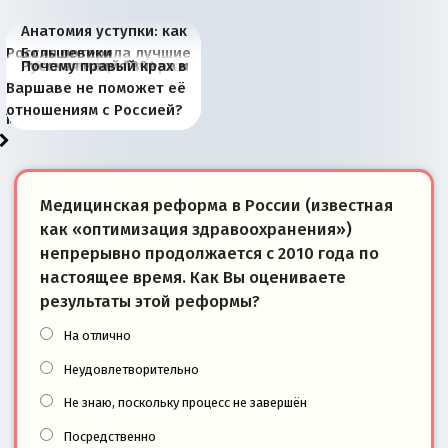
Анатомия уступки: как
Россия потеряла лучшие
Большевики
Киевская марионетка
В России назрели
Миграционный пожар
Россия начинает
Россия зимой 1904
Русская нация вчера и
Почему правый крах в
рыбопромысловые
отличаются от «Яблока»
Запада рассказала о
перемены: 15 шагов к
Европы
сбрасывать балласт
года: первые уступки во
сегодня
Варшаве не поможет её
районы Баренцева
тем, что они -
«переобувании» хозяев
суверенной экономике
Анкориджа
внутренней политике
отношениям с Россией?
моря
победители
Медицинская реформа в России (известная
как «оптимизация здравоохранения»)
непрерывно продолжается с 2010 года по
настоящее время. Как Вы оцениваете
результаты этой реформы?
На отлично
Неудовлетворительно
Не знаю, поскольку процесс не завершён
Посредственно