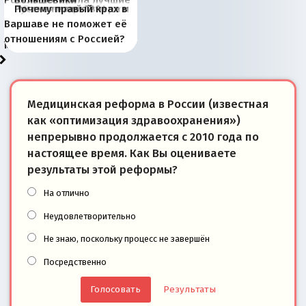
Россия потеряла лучшие
Большевики
Киевская марионетка
В России назрели
Миграционный пожар
Россия начинает
Россия зимой 1904
Русская нация вчера и
Почему правый крах в
рыбопромысловые
отличаются от «Яблока»
Запада рассказала о
перемены: 15 шагов к
Европы
сбрасывать балласт
года: первые уступки во
сегодня
Варшаве не поможет её
районы Баренцева
тем, что они -
«переобувании» хозяев
суверенной экономике
Анкориджа
внутренней политике
отношениям с Россией?
моря
победители
Медицинская реформа в России (известная
как «оптимизация здравоохранения»)
непрерывно продолжается с 2010 года по
настоящее время. Как Вы оцениваете
результаты этой реформы?
На отлично
Неудовлетворительно
Не знаю, поскольку процесс не завершён
Посредственно
Результаты