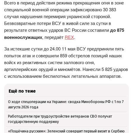
Всего в период действия режима прекращения огня в зоне
специальной военной операции зафиксировано 30 383
случая нарушения перемирия украинской стороной.
Безвозвратные потери ВСУ в живой силе за сутки в
результате ответных ударов ВС России составили
до 875
военнослужащих
, передаёт
REX
.
За истекшие сутки до 24.00 11 мая ВСУ предприняли пять
попыток атак и совершили 859 обстрелов позиций наших
войск из реактивных систем залпового огня,
артиллерийских орудий и миномётов. Нанесли 5 825 ударов
с использованием беспилотных летательных аппаратов.
Ещё по теме
О ходе спецоперации на Украине: сводка Минобороны РФ с 1 по 7
августа 2026 года
Работодатели при трудоустройстве ветеранов СВО получат
государственную поддержку
«Пощёчина русским»: Зеленский совершит первый визит в Сербию