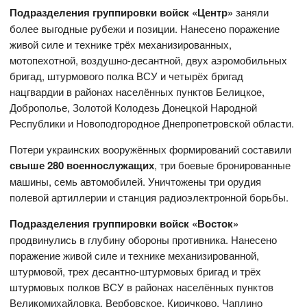
Подразделения группировки войск «Центр»
заняли
более выгодные рубежи и позиции. Нанесено поражение
живой силе и технике трёх механизированных,
мотопехотной, воздушно-десантной, двух аэромобильных
бригад, штурмового полка ВСУ и четырёх бригад
нацгвардии в районах населённых пунктов Белицкое,
Доброполье, Золотой Колодезь Донецкой Народной
Республики и Новоподгородное Днепропетровской области.
Потери украинских вооружённых формирований составили
свыше 280 военнослужащих
, три боевые бронированные
машины, семь автомобилей. Уничтожены три орудия
полевой артиллерии и станция радиоэлектронной борьбы.
Подразделения группировки войск «Восток»
продвинулись в глубину обороны противника. Нанесено
поражение живой силе и технике механизированной,
штурмовой, трех десантно-штурмовых бригад и трёх
штурмовых полков ВСУ в районах населённых пунктов
Великомихайловка, Вербовское, Киричково, Чаплино