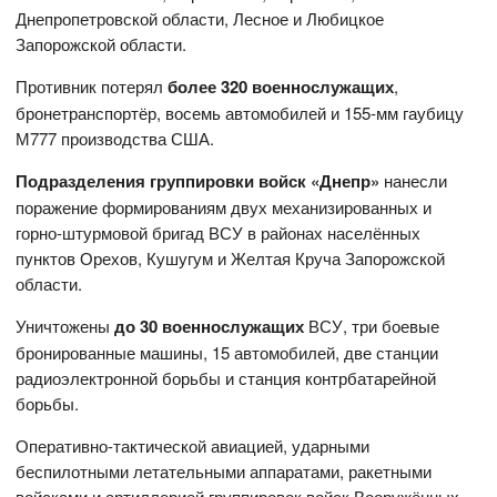
Днепропетровской области, Лесное и Любицкое
Запорожской области.
Противник потерял
более 320 военнослужащих
,
бронетранспортёр, восемь автомобилей и 155-мм гаубицу
М777 производства США.
Подразделения группировки войск «Днепр»
нанесли
поражение формированиям двух механизированных и
горно-штурмовой бригад ВСУ в районах населённых
пунктов Орехов, Кушугум и Желтая Круча Запорожской
области.
Уничтожены
до 30 военнослужащих
ВСУ, три боевые
бронированные машины, 15 автомобилей, две станции
радиоэлектронной борьбы и станция контрбатарейной
борьбы.
Оперативно-тактической авиацией, ударными
беспилотными летательными аппаратами, ракетными
войсками и артиллерией группировок войск Вооружённых