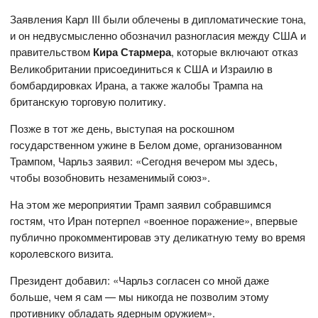
Заявления Карл III были облечены в дипломатические тона,
и он недвусмысленно обозначил разногласия между США и
правительством
Кира Стармера
, которые включают отказ
Великобритании присоединиться к США и Израилю в
бомбардировках Ирана, а также жалобы Трампа на
британскую торговую политику.
Позже в тот же день, выступая на роскошном
государственном ужине в Белом доме, организованном
Трампом, Чарльз заявил: «Сегодня вечером мы здесь,
чтобы возобновить незаменимый союз».
На этом же мероприятии Трамп заявил собравшимся
гостям, что Иран потерпел «военное поражение», впервые
публично прокомментировав эту деликатную тему во время
королевского визита.
Президент добавил: «Чарльз согласен со мной даже
больше, чем я сам — мы никогда не позволим этому
противнику обладать ядерным оружием».