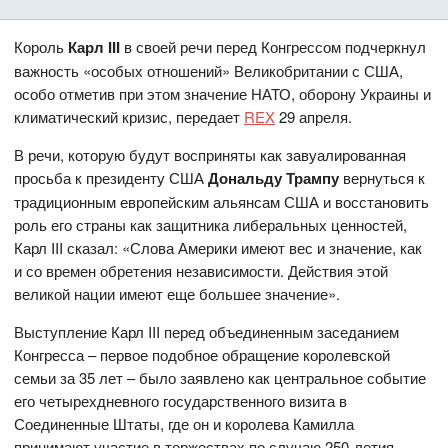
Король
Карл III
в своей речи перед Конгрессом подчеркнул
важность «особых отношений» Великобритании с США,
особо отметив при этом значение НАТО, оборону Украины и
климатический кризис, передает
REX
29 апреля.
В речи, которую будут восприняты как завуалированная
просьба к президенту США
Дональду Трампу
вернуться к
традиционным европейским альянсам США и восстановить
роль его страны как защитника либеральных ценностей,
Карл III сказал: «Слова Америки имеют вес и значение, как
и со времен обретения независимости. Действия этой
великой нации имеют еще большее значение».
Выступление Карл III перед объединенным заседанием
Конгресса – первое подобное обращение королевской
семьи за 35 лет – было заявлено как центральное событие
его четырехдневного государственного визита в
Соединенные Штаты, где он и королева Камилла
принимают участие в торжествах по случаю 250-летия