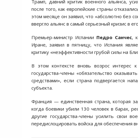
Трамп, давний критик военного альянса, у
после того, как европейские страны отказали
этом месяце он заявил, что «абсолютно без 
ввергло альянс в самый серьезный кризис в его
Премьер-министр Испании
Педро Санчес
, 
Иране, заявил в пятницу, что Испания явл
критику «неэффективности грубой силы на Бли
В этом контексте вновь возрос интерес 
государства-члены «обязательство оказыва
средствами», если страна подвергается нап
субъекта.
Франция — единственная страна, которая зад
когда боевики убили 130 человек в барах, ре
другие государства-члены усилить свои во
передислоцировать войска для обеспечения в