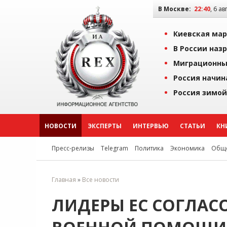
В Москве:
22:40
, 6 ав
Киевская мар
В России наз
Миграционны
Россия начин
Россия зимой
НОВОСТИ
ЭКСПЕРТЫ
ИНТЕРВЬЮ
СТАТЬИ
КН
Пресс-релизы
Telegram
Политика
Экономика
Обще
Главная
»
Все новости
ЛИДЕРЫ ЕС СОГЛА