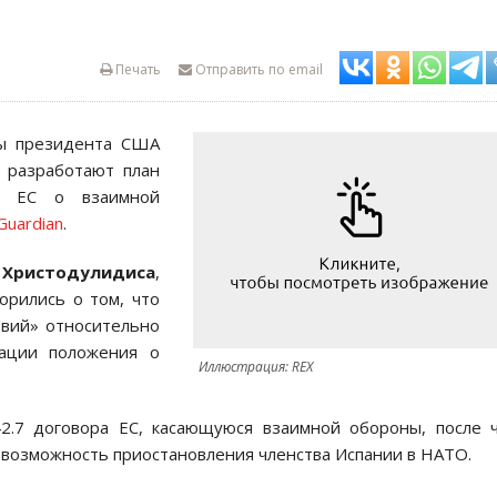
Печать
Отправить по email
ны президента США
и разработают план
ия ЕС о взаимной
Guardian
.
Христодулидиса
,
орились о том, что
твий» относительно
вации положения о
Иллюстрация: REX
2.7 договора ЕС, касающуюся взаимной обороны, после 
 возможность приостановления членства Испании в НАТО.