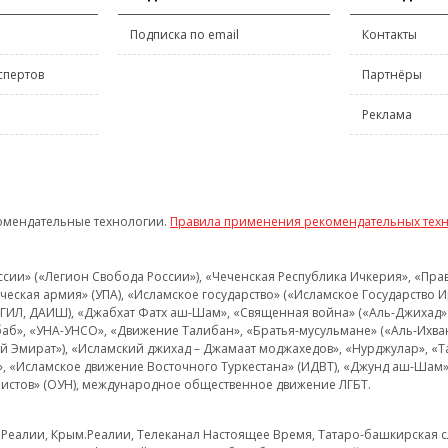
Подписка по email
Контакты
спертов
Партнёры
Реклама
омендательные технологии.
Правила применения рекомендательных тех
и» («Легион Свобода России»), «Чеченская Республика Ичкерия», «Правый
еская армия» (УПА), «Исламское государство» («Исламское Государство И
 ИГИЛ, ДАИШ), «Джабхат Фатх аш-Шам», «Священная война» («Аль-Джихад» 
аб», «УНА-УНСО», «Движение Талибан», «Братья-мусульмане» («Аль-Ихва
кий Эмират»), «Исламский джихад – Джамаат моджахедов», «Нурджулар», «
», «Исламское движение Восточного Туркестана» (ИДВТ), «Джунд аш-Шам»,
истов» (ОУН), международное общественное движение ЛГБТ.
з.Реалии, Крым.Реалии, Телеканал Настоящее Время, Татаро-башкирская сл