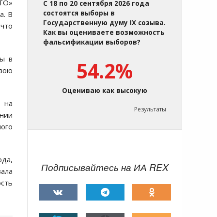
АТО»
С 18 по 20 сентября 2026 года
состоятся выборы в
а. В
Государственную думу IX созыва.
 что
Как вы оцениваете возможность
фальсификации выборов?
ны в
54.2%
свою
Оцениваю как высокую
 на
Результаты
ении
ного
ода,
Подписывайтесь на ИА REX
вала
ость