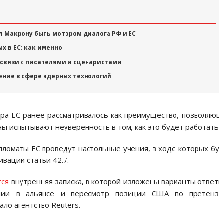
л Макрону быть мотором диалога РФ и ЕС
х в ЕС: как именно
связи с писателями и сценаристами
ение в сфере ядерных технологий
ора ЕС ранее рассматривалось как преимущество, позволя
ны испытывают неуверенность в том, как это будет работать
пломаты ЕС проведут настольные учения, в ходе которых б
вации статьи 42.7.
тся
внутренняя записка, в которой изложены варианты отве
пании в альянсе и пересмотр позиции США по претенз
ло агентство Reuters.