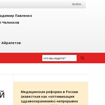
Войти
адимир Павленко
л Челноков
г Айрапетов
Й
Медицинская реформа в России
(известная как «оптимизация
здравоохранения») непрерывно