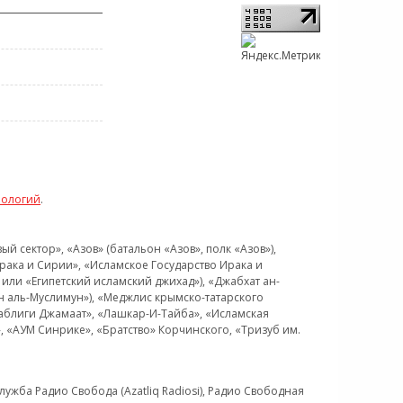
нологий
.
 сектор», «Азов» (батальон «Азов», полк «Азов»),
рака и Сирии», «Исламское Государство Ирака и
или «Египетский исламский джихад»), «Джабхат ан-
н аль-Муслимун»), «Меджлис крымско-татарского
Таблиги Джамаат», «Лашкар-И-Тайба», «Исламская
 «АУМ Синрике», «Братство» Корчинского, «Тризуб им.
ужба Радио Свобода (Azatliq Radiosi), Радио Свободная