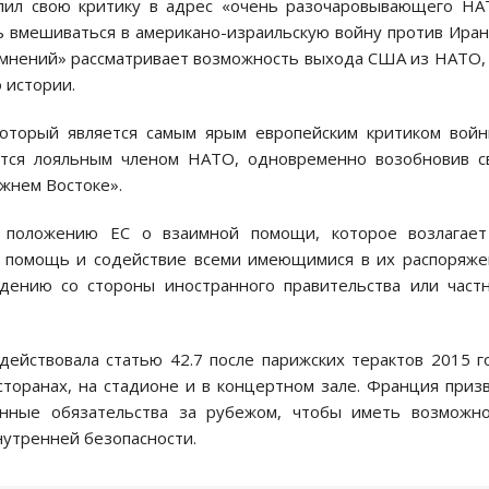
силил свою критику в адрес «очень разочаровывающего Н
сь вмешиваться в американо-израильскую войну против Иран
сомнений» рассматривает возможность выхода США из НАТО,
 истории.
который является самым ярым европейским критиком вой
яется лояльным членом НАТО, одновременно возобновив 
жнем Востоке».
к положению ЕС о взаимной помощи, которое возлагает
ть помощь и содействие всеми имеющимися в их распоряж
адению со стороны иностранного правительства или част
ействовала статью 42.7 после парижских терактов 2015 г
сторанах, на стадионе и в концертном зале. Франция приз
енные обязательства за рубежом, чтобы иметь возможн
нутренней безопасности.