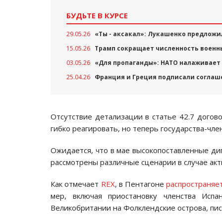
БУДЬТЕ В КУРСЕ
29.05.26
«Ты - аксакал»: Лукашенко предложи
15.05.26
Трамп сокращает численность военны
03.05.26
«Для пропаганды»: НАТО налаживает 
25.04.26
Франция и Греция подписали соглаш
Отсутствие детализации в статье 42.7 догов
гибко реагировать, но теперь государства-чле
Ожидается, что в мае высокопоставленные ди
рассмотрены различные сценарии в случае акти
Как отмечает
REX
, в Пентагоне
распространяе
мер, включая приостановку членства Ис
Великобритании на Фолклендские острова, писа