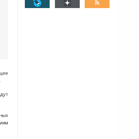
ющее
.
удут
тных
иям