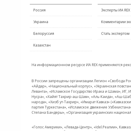
Россия
Эксперты ИА REX
Украина
Комментарии эк
Белоруссия
Стать экспертом
Казахстан
На информационном ресурсе ИА REX применяются рек
В России запрещены организации Легион «Свобода Росси
«Айдар», «Национальный корпус», «Украинская повстанч
Леванта», «Исламское Государство Ирака и Шама», ИГ,
Нусра», «Хайят Тахрир-аш-Шам», «Аль-Каида», «Аш-Шаб
народа», «Хизб ут-Тахрир», «Имарат Кавказ» («Кавказс
партия Туркестана», «Исламское движение Узбекистана
Степана Бандеры», «Организация украинских национал
«Голос Америки», «Левада-Центр», «Idel.Реалии», Кавка