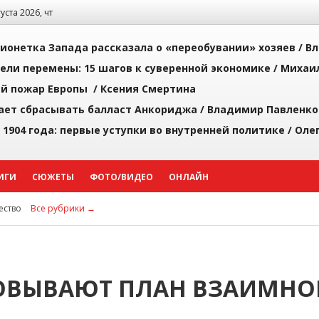
густа 2026, чт
ионетка Запада рассказала о «переобувании» хозяев /
Вл
рели перемены: 15 шагов к суверенной экономике /
Михаи
й пожар Европы /
Ксения Смертина
ает сбрасывать балласт Анкориджа /
Владимир Павленко
 1904 года: первые уступки во внутренней политике /
Оле
ИГИ
СЮЖЕТЫ
ФОТО/ВИДЕО
ОНЛАЙН
ство
Все рубрики →
СОВЫВАЮТ ПЛАН ВЗАИМНО