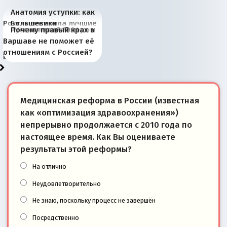
Анатомия уступки: как
Россия потеряла лучшие
Большевики
Киевская марионетка
В России назрели
Миграционный пожар
Россия начинает
Россия зимой 1904
Русская нация вчера и
Почему правый крах в
рыбопромысловые
отличаются от «Яблока»
Запада рассказала о
перемены: 15 шагов к
Европы
сбрасывать балласт
года: первые уступки во
сегодня
Варшаве не поможет её
районы Баренцева
тем, что они -
«переобувании» хозяев
суверенной экономике
Анкориджа
внутренней политике
отношениям с Россией?
моря
победители
Медицинская реформа в России (известная
как «оптимизация здравоохранения»)
непрерывно продолжается с 2010 года по
настоящее время. Как Вы оцениваете
результаты этой реформы?
На отлично
Неудовлетворительно
Не знаю, поскольку процесс не завершён
Посредственно