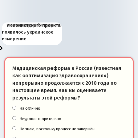
Киевская марионетка
В России назрели
Миграционный пожар
Россия начинает
Россия зимой 1904
Русская нация вчера и
Почему правый крах в
Место Науру / Науэро в
У сионистского проекта
Запада рассказала о
перемены: 15 шагов к
Европы
сбрасывать балласт
года: первые уступки во
сегодня
Варшаве не поможет её
современной истории
появилось украинское
«переобувании» хозяев
суверенной экономике
Анкориджа
внутренней политике
отношениям с Россией?
Южной Осетии
измерение
Медицинская реформа в России (известная
как «оптимизация здравоохранения»)
непрерывно продолжается с 2010 года по
настоящее время. Как Вы оцениваете
результаты этой реформы?
На отлично
Неудовлетворительно
Не знаю, поскольку процесс не завершён