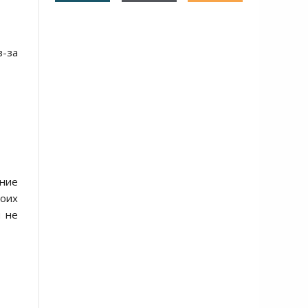
з-за
ание
оих
ы не