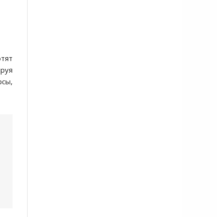
тят
руя
рсы,