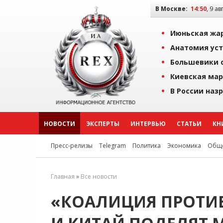
В Москве:
14:50
, 9 ав
Июньская жар
Анатомия уст
Большевики о
Киевская мар
В России наз
НОВОСТИ
ЭКСПЕРТЫ
ИНТЕРВЬЮ
СТАТЬИ
КН
Пресс-релизы
Telegram
Политика
Экономика
Обще
Главная
»
Все новости
«КОАЛИЦИЯ ПРОТИВ