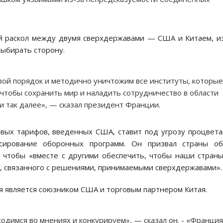
ый раскол между двумя сверхдержавами — США и Китаем, и
выбирать сторону.
вой порядок и методично уничтожим все институты, которые
чтобы сохранить мир и наладить сотрудничество в области
 и так далее», — сказал президент Франции.
овых тарифов, введенных США, ставит под угрозу процвет
нсирование оборонных программ. Он призвал страны об
 чтобы «вместе с другими обеспечить, чтобы наши стран
, связанного с решениями, принимаемыми сверхдержавами».
я является союзником США и торговым партнером Китая.
одимся во мнениях и конкурируем», — сказал он. - «Франция