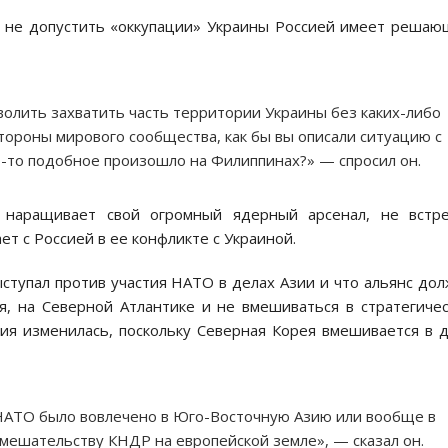
ы не допустить «оккупации» Украины Россией имеет реша
волить захватить часть территории Украины без каких-либо
стороны мирового сообщества, как бы вы описали ситуацию с
о-то подобное произошло на Филиппинах?» — спросил он.
 наращивает свой огромный ядерный арсенал, не встре
ет с Россией в ее конфликте с Украиной.
ступал против участия НАТО в делах Азии и что альянс до
ия, на Северной Атлантике и не вмешиваться в стратегиче
ция изменилась, поскольку Северная Корея вмешивается в 
ы НАТО было вовлечено в Юго-Восточную Азию или вообще в
мешательству КНДР на европейской земле», — сказал он.