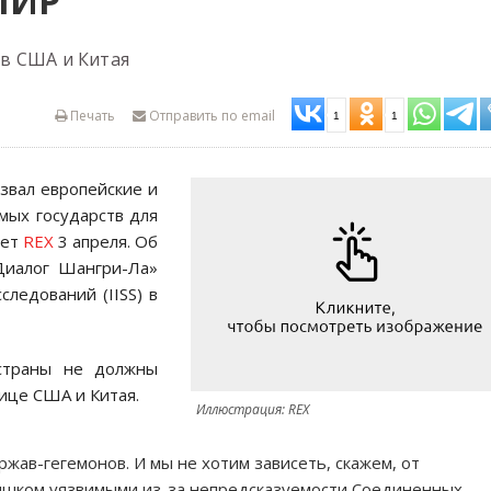
МИР
в США и Китая
Печать
Отправить по email
1
1
звал европейские и
мых государств для
ает
REX
3 апреля. Об
Диалог Шангри-Ла»
ледований (IISS) в
 страны не должны
ице США и Китая.
Иллюстрация: REX
жав-гегемонов. И мы не хотим зависеть, скажем, от
лишком уязвимыми из-за непредсказуемости Соединенных