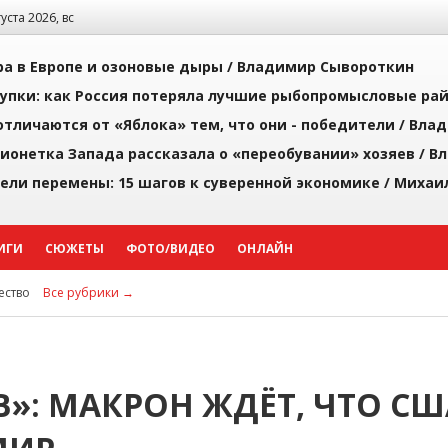
густа 2026, вс
а в Европе и озоновые дыры /
Владимир Сывороткин
упки: как Россия потеряла лучшие рыбопромысловые ра
тличаются от «Яблока» тем, что они - победители /
Влад
ионетка Запада рассказала о «переобувании» хозяев /
Вл
рели перемены: 15 шагов к суверенной экономике /
Михаи
ИГИ
СЮЖЕТЫ
ФОТО/ВИДЕО
ОНЛАЙН
ство
Все рубрики →
»: МАКРОН ЖДЁТ, ЧТО СШ