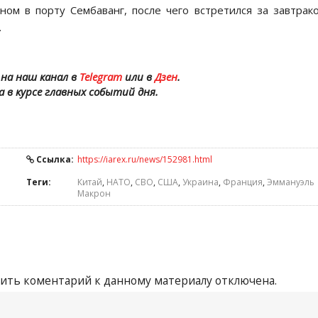
ом в порту Сембаванг, после чего встретился за завтрак
.
на наш канал в
Telegram
или в
Дзен
.
а в курсе главных событий дня.
Ссылка:
https://iarex.ru/news/152981.html
Теги:
Китай
,
НАТО
,
СВО
,
США
,
Украина
,
Франция
,
Эммануэль
Макрон
ить коментарий к данному материалу отключена.