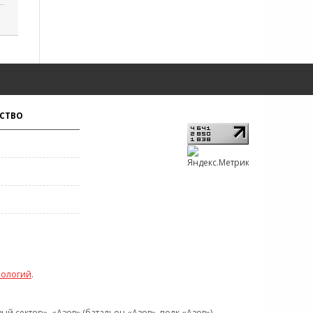
СТВО
нологий
.
 сектор», «Азов» (батальон «Азов», полк «Азов»),