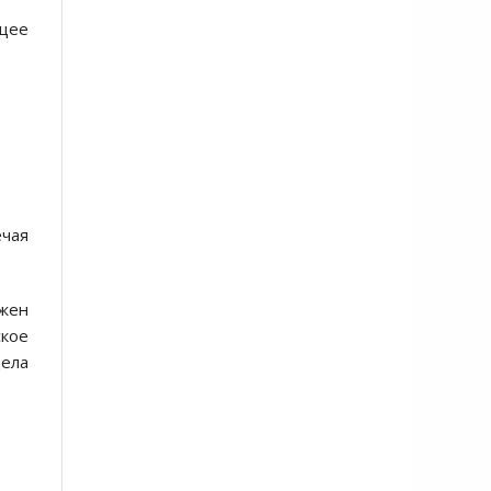
ющее
чая
лжен
ское
дела