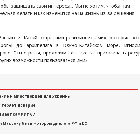
тобы защищать свои интересы... Мы не хотим, чтобы нам
 нельзя делать и как изменится наша жизнь из-за решения
оссию и Китай «странами-ревизионистами», которые «хо
вропы до архипелага в Южно-Китайском море, игнори
аво. Эти страны, продолжил он, «хотят присваивать ресу
ругих возможности пользоваться ими».
ение и миротворцев для Украины
 теряет доверие
нимает саммит G7
л Макрону быть мотором диалога РФ и ЕС