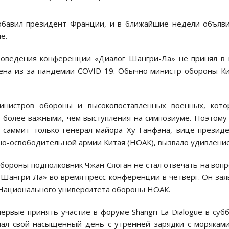
добавил президент Франции, и в ближайшие недели объяв
е.
роведения конференции «Диалог Шангри-Ла» не принял в
нена из-за пандемии COVID-19. Обычно министр обороны К
инистров обороны и высокопоставленных военных, кото
е более важными, чем выступления на симпозиуме. Поэтому
а саммит только генерал-майора Ху Ганфэна, вице-презид
о-освободительной армии Китая (НОАК), вызвало удивление
ороны подполковник Чжан Сяоган не стал отвечать на воп
Шангри-Ла» во время пресс-конференции в четверг. Он зая
 Национального университета обороны НОАК.
вые принять участие в форуме Shangri-La Dialogue в суб
ачал свой насыщенный день с утренней зарядки с морякам