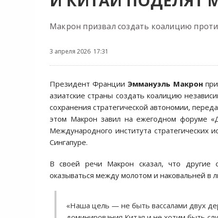
И КИТАЙ ПОДЕЛЯТ 
Макрон призвал создать коалицию проти
3 апреля 2026 17:31
Президент Франции
Эммануэль Макрон
при
азиатские страны создать коалицию независи
сохранения стратегической автономии, перед
этом Макрон завил на ежегодном форуме «
Международного института стратегических исс
Сингапуре.
В своей речи Макрон сказал, что другие
оказываться между молотом и наковальней в л
«Наша цель — не быть вассалами двух дер
доминирования Китая и не хотим быть с