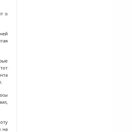
ит о
 ней
итая
рые
 тот
ента
.
росы
вил,
боту
и на