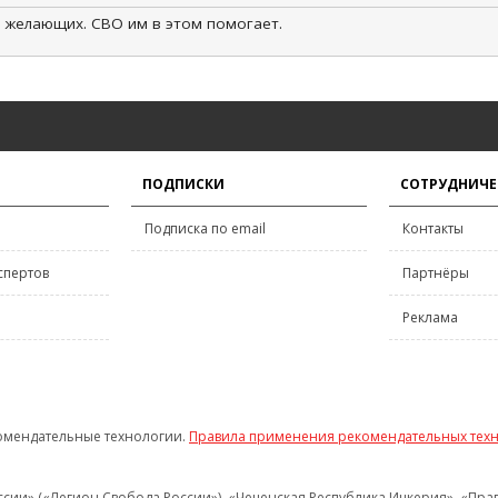
 желающих. СВО им в этом помогает.
ПОДПИСКИ
СОТРУДНИЧЕ
Подписка по email
Контакты
спертов
Партнёры
Реклама
омендательные технологии.
Правила применения рекомендательных тех
и» («Легион Свобода России»), «Чеченская Республика Ичкерия», «Правый