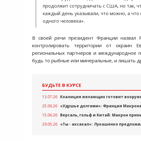
продолжит сотрудничать с США, но так, ч
каждый день указывали, что можно, а что
одного человека».
В своей речи президент Франции назвал Р
контролировать территории от окраин Е
региональных партнеров и международное пр
будь то рыбные или минеральные, и лишать д
БУДЬТЕ В КУРСЕ
13.07.26
Коалиция желающих готовит вооруж
25.06.26
«Удушье долгами»: Франция Макрона
15.06.26
Версаль, гольф и Китай: Макрон при
29.05.26
«Ты - аксакал»: Лукашенко предложи