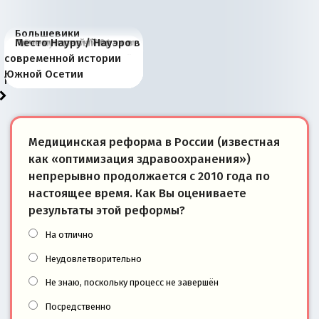
Большевики
Киевская марионетка
В России назрели
Миграционный пожар
Россия начинает
Россия зимой 1904
Русская нация вчера и
Почему правый крах в
Место Науру / Науэро в
отличаются от «Яблока»
Запада рассказала о
перемены: 15 шагов к
Европы
сбрасывать балласт
года: первые уступки во
сегодня
Варшаве не поможет её
современной истории
тем, что они -
«переобувании» хозяев
суверенной экономике
Анкориджа
внутренней политике
отношениям с Россией?
Южной Осетии
победители
Медицинская реформа в России (известная
как «оптимизация здравоохранения»)
непрерывно продолжается с 2010 года по
настоящее время. Как Вы оцениваете
результаты этой реформы?
На отлично
Неудовлетворительно
Не знаю, поскольку процесс не завершён
Посредственно