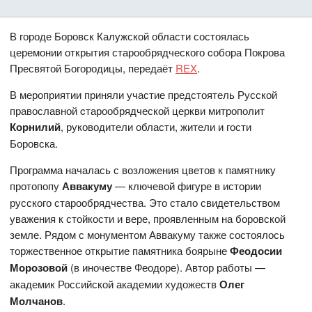
В городе Боровск Калужской области состоялась
церемонии открытия старообрядческого cобора Покрова
Пресвятой Богородицы, передаёт
REX
.
В мероприятии приняли участие предстоятель Русской
православной cтарообрядческой церкви митрополит
Корнилий
, руководители области, жители и гости
Боровска.
Программа началась с возложения цветов к памятнику
протопопу
Аввакуму
— ключевой фигуре в истории
русского старообрядчества. Это стало свидетельством
уважения к стойкости и вере, проявленным на боровской
земле. Рядом с монументом Аввакуму также состоялось
торжественное открытие памятника боярыне
Феодосии
Морозовой
(в иночестве Феодоре). Автор работы —
академик Российской академии художеств
Олег
Молчанов
.