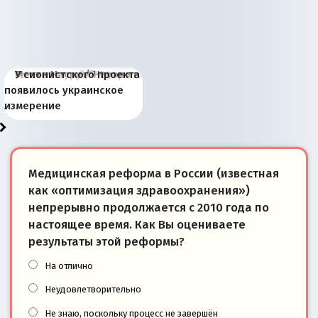
Киевская марионетка
В России назрели
Миграционный пожар
Россия начинает
Россия зимой 1904
Русская нация вчера и
Почему правый крах в
Место Науру / Науэро в
У сионистского проекта
Запада рассказала о
перемены: 15 шагов к
Европы
сбрасывать балласт
года: первые уступки во
сегодня
Варшаве не поможет её
современной истории
появилось украинское
«переобувании» хозяев
суверенной экономике
Анкориджа
внутренней политике
отношениям с Россией?
Южной Осетии
измерение
Медицинская реформа в России (известная
как «оптимизация здравоохранения»)
непрерывно продолжается с 2010 года по
настоящее время. Как Вы оцениваете
результаты этой реформы?
На отлично
Неудовлетворительно
Не знаю, поскольку процесс не завершён