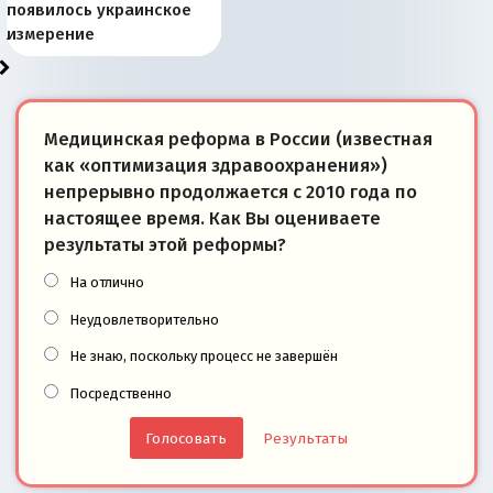
Запада рассказала о
перемены: 15 шагов к
Европы
сбрасывать балласт
года: первые уступки во
сегодня
Варшаве не поможет её
современной истории
появилось украинское
«переобувании» хозяев
суверенной экономике
Анкориджа
внутренней политике
отношениям с Россией?
Южной Осетии
измерение
Медицинская реформа в России (известная
как «оптимизация здравоохранения»)
непрерывно продолжается с 2010 года по
настоящее время. Как Вы оцениваете
результаты этой реформы?
На отлично
Неудовлетворительно
Не знаю, поскольку процесс не завершён
Посредственно
Результаты