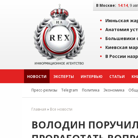
В Москве:
14:14
, 9 ав
Июньская жар
Анатомия уст
Большевики о
Киевская мар
В России наз
НОВОСТИ
ЭКСПЕРТЫ
ИНТЕРВЬЮ
СТАТЬИ
КН
Пресс-релизы
Telegram
Политика
Экономика
Обще
Главная
»
Все новости
ВОЛОДИН ПОРУЧИЛ 