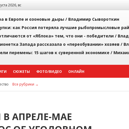
густа 2026, вс
а в Европе и озоновые дыры /
Владимир Сывороткин
упки: как Россия потеряла лучшие рыбопромысловые ра
тличаются от «Яблока» тем, что они - победители /
Влад
ионетка Запада рассказала о «переобувании» хозяев /
Вл
рели перемены: 15 шагов к суверенной экономике /
Михаи
ИГИ
СЮЖЕТЫ
ФОТО/ВИДЕО
ОНЛАЙН
ство
Все рубрики →
В АПРЕЛЕ-МАЕ