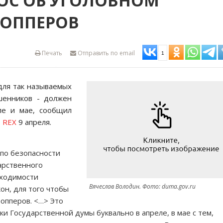
ОС ОБ УГОЛОВНОМ
РОППЕРОВ
Печать
Отправить по email
1
для так называемых
шенников - должен
ле и мае, сообщил
т
REX
9 апреля.
по безопасности
арственного
бходимости
Вячеслав Володин. Фото: duma.gov.ru
он, для того чтобы
опперов. <…> Это
и Государственной думы буквально в апреле, в мае с тем,