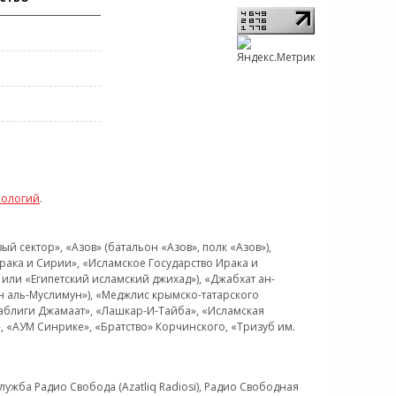
нологий
.
 сектор», «Азов» (батальон «Азов», полк «Азов»),
рака и Сирии», «Исламское Государство Ирака и
или «Египетский исламский джихад»), «Джабхат ан-
н аль-Муслимун»), «Меджлис крымско-татарского
Таблиги Джамаат», «Лашкар-И-Тайба», «Исламская
 «АУМ Синрике», «Братство» Корчинского, «Тризуб им.
ужба Радио Свобода (Azatliq Radiosi), Радио Свободная