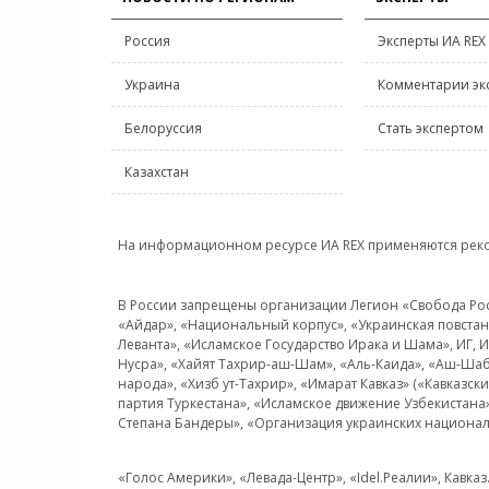
Россия
Эксперты ИА REX
Украина
Комментарии эк
Белоруссия
Стать экспертом
Казахстан
На информационном ресурсе ИА REX применяются рек
В России запрещены организации Легион «Свобода Росси
«Айдар», «Национальный корпус», «Украинская повстанч
Леванта», «Исламское Государство Ирака и Шама», ИГ,
Нусра», «Хайят Тахрир-аш-Шам», «Аль-Каида», «Аш-Шаб
народа», «Хизб ут-Тахрир», «Имарат Кавказ» («Кавказс
партия Туркестана», «Исламское движение Узбекистана
Степана Бандеры», «Организация украинских национал
«Голос Америки», «Левада-Центр», «Idel.Реалии», Кавка