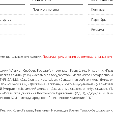
Подписка по email
Контакты
спертов
Партнёры
Реклама
омендательные технологии.
Правила применения рекомендательных тех
и» («Легион Свобода России»), «Чеченская Республика Ичкерия», «Правый
еская армия» (УПА), «Исламское государство» («Исламское Государство И
 ИГИЛ, ДАИШ), «Джабхат Фатх аш-Шам», «Священная война» («Аль-Джихад» 
аб», «УНА-УНСО», «Движение Талибан», «Братья-мусульмане» («Аль-Ихва
кий Эмират»), «Исламский джихад – Джамаат моджахедов», «Нурджулар», «
», «Исламское движение Восточного Туркестана» (ИДВТ), «Джунд аш-Шам»,
истов» (ОУН), международное общественное движение ЛГБТ.
з.Реалии, Крым.Реалии, Телеканал Настоящее Время, Татаро-башкирская сл