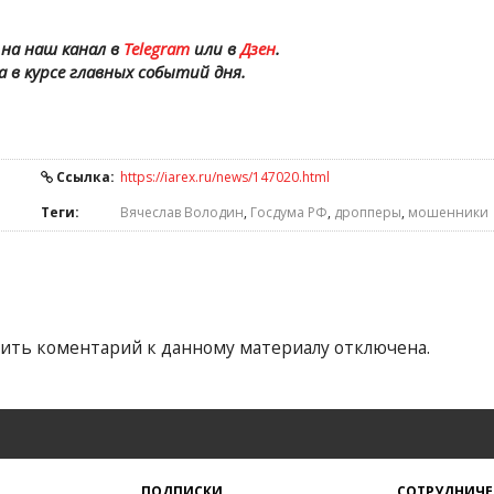
на наш канал в
Telegram
или в
Дзен
.
а в курсе главных событий дня.
Ссылка:
https://iarex.ru/news/147020.html
Теги:
Вячеслав Володин
,
Госдума РФ
,
дропперы
,
мошенники
ить коментарий к данному материалу отключена.
ПОДПИСКИ
СОТРУДНИЧЕ