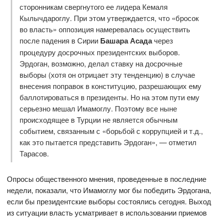
сторонникам свергнутого ее лидера Кемаля
Кылычдароглу. При этом утверждается, что «бросок
во власть» оппозиция намеревалась осуществить
после падения в Сирии
Башара Асада
через
процедуру досрочных президентских выборов.
Эрдоган, возможно, делал ставку на досрочные
выборы (хотя он отрицает эту тенденцию) в случае
внесения поправок в конституцию, разрешающих ему
баллотироваться в президенты. Но на этом пути ему
серьезно мешал Имамоглу. Поэтому все ныне
происходящее в Турции не является обычным
событием, связанным с «борьбой с коррупцией и т.д.,
как это пытается представить Эрдоган», — отметил
Тарасов.
Опросы общественного мнения, проведенные в последние
недели, показали, что Имамоглу мог бы победить Эрдогана,
если бы президентские выборы состоялись сегодня. Выход
из ситуации власть усматривает в использовании приемов