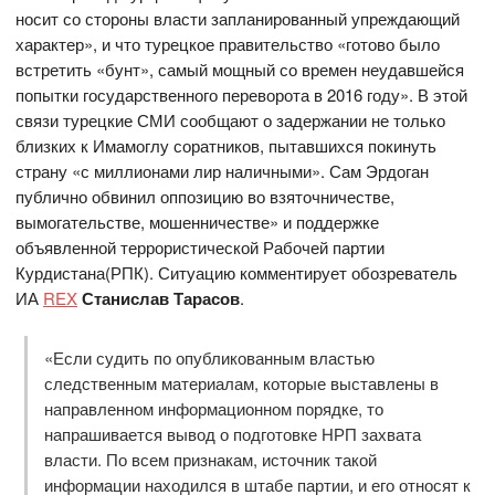
носит со стороны власти запланированный упреждающий
характер», и что турецкое правительство «готово было
встретить «бунт», самый мощный со времен неудавшейся
попытки государственного переворота в 2016 году». В этой
связи турецкие СМИ сообщают о задержании не только
близких к Имамоглу соратников, пытавшихся покинуть
страну «с миллионами лир наличными». Сам Эрдоган
публично обвинил оппозицию во взяточничестве,
вымогательстве, мошенничестве» и поддержке
объявленной террористической Рабочей партии
Курдистана(РПК). Ситуацию комментирует обозреватель
ИА
REX
Станислав Тарасов
.
«Если судить по опубликованным властью
следственным материалам, которые выставлены в
направленном информационном порядке, то
напрашивается вывод о подготовке НРП захвата
власти. По всем признакам, источник такой
информации находился в штабе партии, и его относят к