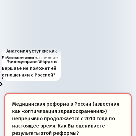
Анатомия уступки: как
Россия потеряла лучшие
Большевики
Киевская марионетка
В России назрели
Миграционный пожар
Россия начинает
Россия зимой 1904
Русская нация вчера и
Почему правый крах в
рыбопромысловые
отличаются от «Яблока»
Запада рассказала о
перемены: 15 шагов к
Европы
сбрасывать балласт
года: первые уступки во
сегодня
Варшаве не поможет её
районы Баренцева
тем, что они -
«переобувании» хозяев
суверенной экономике
Анкориджа
внутренней политике
отношениям с Россией?
моря
победители
Медицинская реформа в России (известная
как «оптимизация здравоохранения»)
непрерывно продолжается с 2010 года по
настоящее время. Как Вы оцениваете
результаты этой реформы?