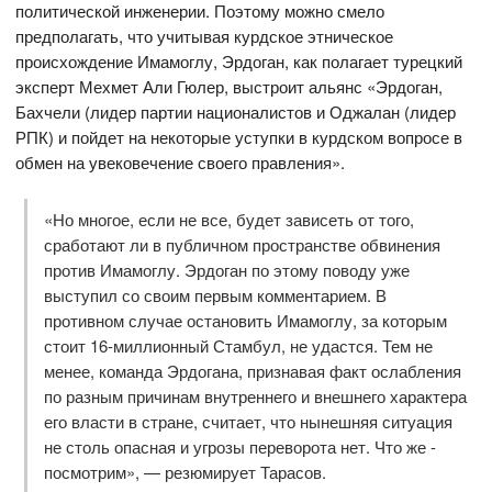
политической инженерии. Поэтому можно смело
предполагать, что учитывая курдское этническое
происхождение Имамоглу, Эрдоган, как полагает турецкий
эксперт Мехмет Али Гюлер, выстроит альянс «Эрдоган,
Бахчели (лидер партии националистов и Оджалан (лидер
РПК) и пойдет на некоторые уступки в курдском вопросе в
обмен на увековечение своего правления».
«Но многое, если не все, будет зависеть от того,
сработают ли в публичном пространстве обвинения
против Имамоглу. Эрдоган по этому поводу уже
выступил со своим первым комментарием. В
противном случае остановить Имамоглу, за которым
стоит 16-миллионный Стамбул, не удастся. Тем не
менее, команда Эрдогана, признавая факт ослабления
по разным причинам внутреннего и внешнего характера
его власти в стране, считает, что нынешняя ситуация
не столь опасная и угрозы переворота нет. Что же -
посмотрим», — резюмирует Тарасов.