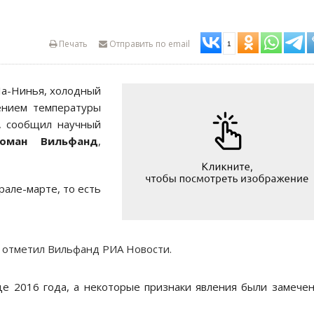
Печать
Отправить по email
1
Ла-Нинья, холодный
жением температуры
а, сообщил научный
Роман Вильфанд
,
рале-марте, то есть
— отметил Вильфанд РИА Новости.
е 2016 года, а некоторые признаки явления были замече