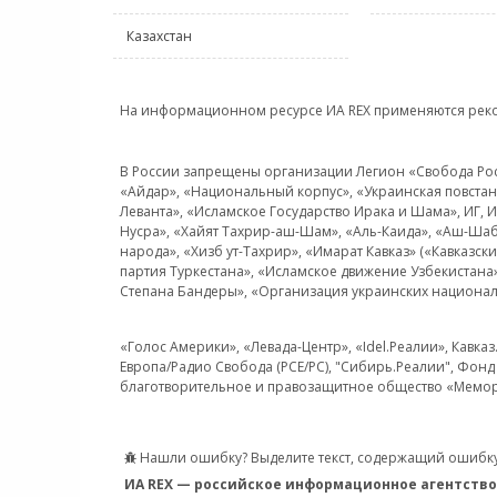
Казахстан
На информационном ресурсе ИА REX применяются рек
В России запрещены организации Легион «Свобода Росси
«Айдар», «Национальный корпус», «Украинская повстанч
Леванта», «Исламское Государство Ирака и Шама», ИГ,
Нусра», «Хайят Тахрир-аш-Шам», «Аль-Каида», «Аш-Шаб
народа», «Хизб ут-Тахрир», «Имарат Кавказ» («Кавказс
партия Туркестана», «Исламское движение Узбекистана
Степана Бандеры», «Организация украинских национал
«Голос Америки», «Левада-Центр», «Idel.Реалии», Кавка
Европа/Радио Свобода (PCE/PC), "Сибирь.Реалии", Фонд 
благотворительное и правозащитное общество «Мемор
Нашли ошибку? Выделите текст, содержащий ошибку
ИА REX — российское информационное агентство