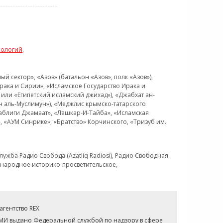
нологий
.
 сектор», «Азов» (батальон «Азов», полк «Азов»),
рака и Сирии», «Исламское Государство Ирака и
или «Египетский исламский джихад»), «Джабхат ан-
н аль-Муслимун»), «Меджлис крымско-татарского
Таблиги Джамаат», «Лашкар-И-Тайба», «Исламская
 «АУМ Синрике», «Братство» Корчинского, «Тризуб им.
ужба Радио Свобода (Azatliq Radiosi), Радио Свободная
ждународное историко-просветительское,
гентство REX
СМИ выдано Федеральной службой по надзору в сфере