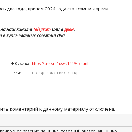
ь два года, причем 2024 года стал самым жарким.
на наш канал в
Telegram
или в
Дзен
.
а в курсе главных событий дня.
Ссылка:
https://iarex.ru/news/144945.html
Теги:
Погода
,
Роман Вильфанд
ить коментарий к данному материалу отключена.
 природное явление Ла-Нинья, холодный аналог Эль-Ниньо,