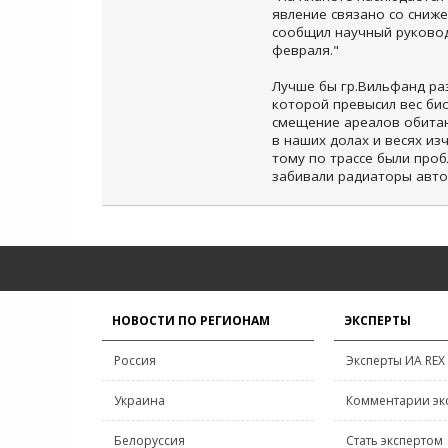
явление связано со сниж
сообщил научный руковод
февраля."
Лучше бы гр.Вильфанд раз
которой превысил вес био
смещение ареалов обитани
в наших долах и весях изч
тому по трассе были проб
забивали радиаторы авто
НОВОСТИ ПО РЕГИОНАМ
ЭКСПЕРТЫ
Россия
Эксперты ИА REX
Украина
Комментарии эк
Белоруссия
Стать экспертом