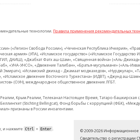
омендательные технологии.
Правила применения рекомендательных тех
и» («Легион Свобода России»), «Чеченская Республика Ичкерия», «Правый
еская армия» (УПА), «Исламское государство» («Исламское Государство И
 ИГИЛ, ДАИШ), «Джабхат Фатх аш-Шам», «Священная война» («Аль-Джихад» 
аб», «УНА-УНСО», «Движение Талибан», «Братья-мусульмане» («Аль-Ихва
кий Эмират»), «Исламский джихад – Джамаат моджахедов», «Нурджулар», «
», «Исламское движение Восточного Туркестана» (ИДВТ), «Джунд аш-Шам»,
истов» (ОУН), международное общественное движение ЛГБТ.
з.Реалии, Крым.Реалии, Телеканал Настоящее Время, Татаро-башкирская сл
Беллингкет (Stichting Bellingcat), Фонд борьбы с коррупцией (ФБК), «Ме
иал» признаны в России иноагентами.
, и нажмите
+
.
Ctrl
Enter
© 2009-2026 Информационное а
Свидетельство о регистрации 