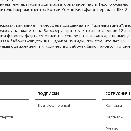
ением температуры воды в экваториальной части Тихого океана,
итель Гидрометцентра России Роман Вильфанд, передает REX 2
сказал, как влияет техносфера созданная т.н. "цивилизацией", ве
массы на планете, на Биосферу, при том, что за последние 12 лет
я флоры и фауны сместились к северу на 200-240 км, к примеру,
езла бабочка-капустница + другие их виды, при том, что лет 15
лемы с движением, т.к. количество бабочек было таково, что они
ПОДПИСКИ
СОТРУДНИЧЕ
Подписка по email
Контакты
спертов
Партнёры
Реклама