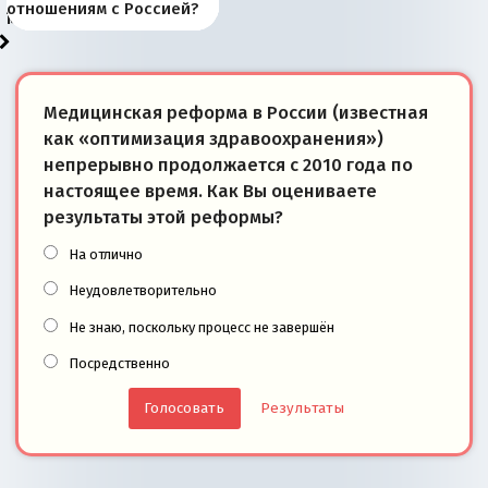
«переобувании» хозяев
суверенной экономике
Анкориджа
внутренней политике
отношениям с Россией?
моря
победители
Медицинская реформа в России (известная
как «оптимизация здравоохранения»)
непрерывно продолжается с 2010 года по
настоящее время. Как Вы оцениваете
результаты этой реформы?
На отлично
Неудовлетворительно
Не знаю, поскольку процесс не завершён
Посредственно
Результаты