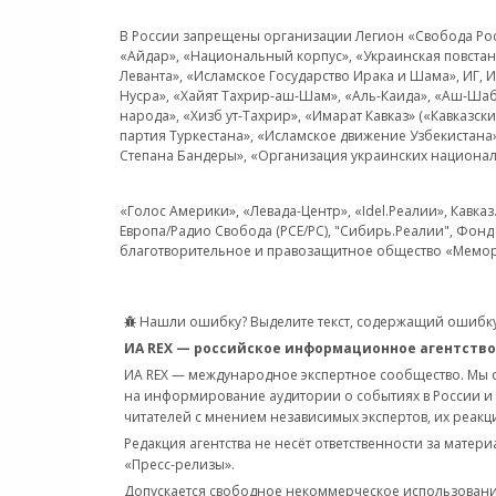
В России запрещены организации Легион «Свобода Росси
«Айдар», «Национальный корпус», «Украинская повстанч
Леванта», «Исламское Государство Ирака и Шама», ИГ,
Нусра», «Хайят Тахрир-аш-Шам», «Аль-Каида», «Аш-Шаб
народа», «Хизб ут-Тахрир», «Имарат Кавказ» («Кавказс
партия Туркестана», «Исламское движение Узбекистана
Степана Бандеры», «Организация украинских национал
«Голос Америки», «Левада-Центр», «Idel.Реалии», Кавка
Европа/Радио Свобода (PCE/PC), "Сибирь.Реалии", Фонд 
благотворительное и правозащитное общество «Мемор
Нашли ошибку? Выделите текст, содержащий ошибку
ИА REX — российское информационное агентство
ИА REX — международное экспертное сообщество. Мы
на информирование аудитории о событиях в России и
читателей с мнением независимых экспертов, их реакци
Редакция агентства не несёт ответственности за матер
«Пресс-релизы».
Допускается свободное некоммерческое использовани