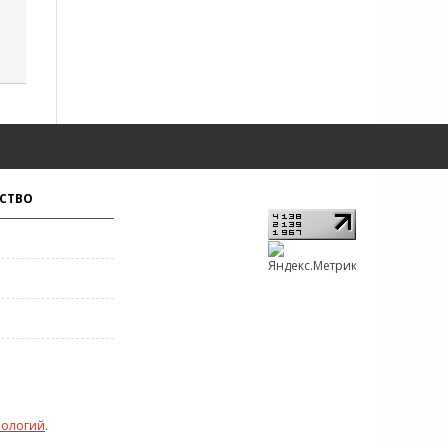
СТВО
нологий
.