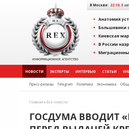
В Москве:
22:10
, 8 ав
Анатомия уст
Большевики о
Киевская мар
В России наз
Миграционны
НОВОСТИ
ЭКСПЕРТЫ
ИНТЕРВЬЮ
СТАТЬИ
КН
Пресс-релизы
Telegram
Политика
Экономика
Обще
Главная
»
Все новости
ГОСДУМА ВВОДИТ 