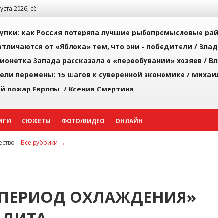
густа 2026, сб
упки: как Россия потеряла лучшие рыбопромысловые ра
тличаются от «Яблока» тем, что они - победители /
Влад
ионетка Запада рассказала о «переобувании» хозяев /
Вл
рели перемены: 15 шагов к суверенной экономике /
Михаи
й пожар Европы /
Ксения Смертина
ИГИ
СЮЖЕТЫ
ФОТО/ВИДЕО
ОНЛАЙН
ство
Все рубрики →
«ПЕРИОД ОХЛАЖДЕНИЯ»