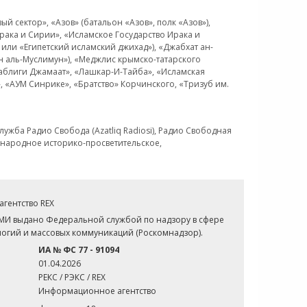
 сектор», «Азов» (батальон «Азов», полк «Азов»),
рака и Сирии», «Исламское Государство Ирака и
или «Египетский исламский джихад»), «Джабхат ан-
н аль-Муслимун»), «Меджлис крымско-татарского
Таблиги Джамаат», «Лашкар-И-Тайба», «Исламская
 «АУМ Синрике», «Братство» Корчинского, «Тризуб им.
ужба Радио Свобода (Azatliq Radiosi), Радио Свободная
ждународное историко-просветительское,
гентство REX
СМИ выдано Федеральной службой по надзору в сфере
огий и массовых коммуникаций (Роскомнадзор).
ИА № ФС 77 - 91094
01.04.2026
РЕКС / РЭКС / REX
Информационное агентство