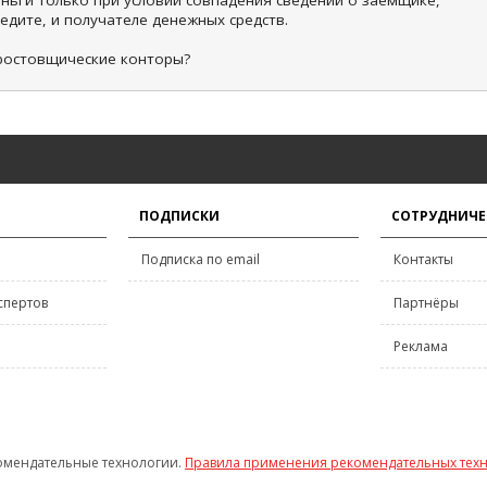
еньги только при условии совпадения сведений о заемщике,
едите, и получателе денежных средств.
 ростовщические конторы?
ПОДПИСКИ
СОТРУДНИЧЕ
Подписка по email
Контакты
спертов
Партнёры
Реклама
омендательные технологии.
Правила применения рекомендательных тех