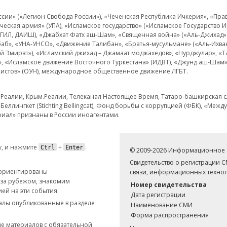
и» («Легион Свобода России»), «Чеченская Республика Ичкерия», «Правый
еская армия» (УПА), «Исламское государство» («Исламское Государство И
 ИГИЛ, ДАИШ), «Джабхат Фатх аш-Шам», «Священная война» («Аль-Джихад» 
аб», «УНА-УНСО», «Движение Талибан», «Братья-мусульмане» («Аль-Ихва
кий Эмират»), «Исламский джихад – Джамаат моджахедов», «Нурджулар», «
», «Исламское движение Восточного Туркестана» (ИДВТ), «Джунд аш-Шам»,
истов» (ОУН), международное общественное движение ЛГБТ.
з.Реалии, Крым.Реалии, Телеканал Настоящее Время, Татаро-башкирская сл
Беллингкет (Stichting Bellingcat), Фонд борьбы с коррупцией (ФБК), «Ме
иал» признаны в России иноагентами.
, и нажмите
+
.
Ctrl
Enter
© 2009-2026 Информационное а
Свидетельство о регистрации 
 ориентированы
связи, информационных технол
 за рубежом, знакомим
Номер свидетельства
ей на эти события.
Дата регистрации
иалы опубликованные в разделе
Наименование СМИ
Форма распространения
е материалов с обязательной