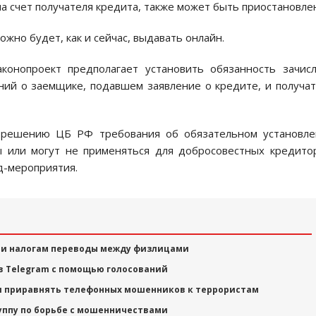
а счет получателя кредита, также может быть приостановле
ожно будет, как и сейчас, выдавать онлайн.
онопроект предполагает установить обязанность зачис
ний о заемщике, подавшем заявление о кредите, и получа
о решению ЦБ РФ требования об обязательном установл
 или могут не применяться для добросовестных кредито
д-мероприятия.
 ли налогам переводы между физлицами
в Telegram с помощью голосований
л приравнять телефонных мошенников к террористам
уппу по борьбе с мошенничествами