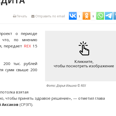
ЕДИТА
Печать
Отправить по email
1
1
проект о периоде
, что, по мнению
и, передает
REX
15
 200 тыс. рублей
для сумм свыше 200
Фото: Дарья Ильина © REX
 потолка взятая
чно, чтобы принять здравое решение», — отметил глава
 Аксаков
(СРЗП).