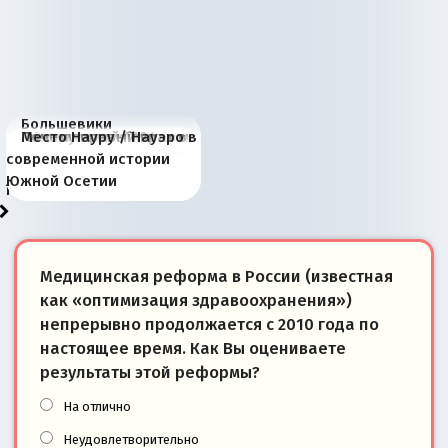
Большевики
Киевская марионетка
В России назрели
Миграционный пожар
Россия начинает
Россия зимой 1904
Русская нация вчера и
Почему правый крах в
Место Науру / Науэро в
отличаются от «Яблока»
Запада рассказала о
перемены: 15 шагов к
Европы
сбрасывать балласт
года: первые уступки во
сегодня
Варшаве не поможет её
современной истории
тем, что они -
«переобувании» хозяев
суверенной экономике
Анкориджа
внутренней политике
отношениям с Россией?
Южной Осетии
победители
Медицинская реформа в России (известная
как «оптимизация здравоохранения»)
непрерывно продолжается с 2010 года по
настоящее время. Как Вы оцениваете
результаты этой реформы?
На отлично
Неудовлетворительно