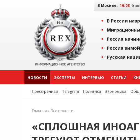
В Москве:
16:08
, 6 ав
В России наз
Миграционны
Россия начин
Россия зимой
Русская наци
НОВОСТИ
ЭКСПЕРТЫ
ИНТЕРВЬЮ
СТАТЬИ
КН
Пресс-релизы
Telegram
Политика
Экономика
Обще
Главная
»
Все новости
«СПЛОШНАЯ ИНОАГЕ