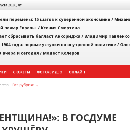
густа 2026, чт
рели перемены: 15 шагов к суверенной экономике /
Михаи
й пожар Европы /
Ксения Смертина
ает сбрасывать балласт Анкориджа /
Владимир Павленко
 1904 года: первые уступки во внутренней политике /
Оле
я вчера и сегодня /
Модест Колеров
ИГИ
СЮЖЕТЫ
ФОТО/ВИДЕО
ОНЛАЙН
ство
Все рубрики →
НТЩИНА!»: В ГОСДУМЕ