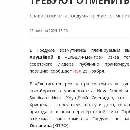
ТРЕБУЮТ ОТМЕНИТЬ
Глава комитета Госдумы требует отмени
25 ноября 2024 13:26
В Госдуме возмутились планируемым в
Хрущёвой
в «Ельцин-Центре» из-за тог
советского лидера публично транслируе
позицию, сообщает
REX
25 ноября.
В «Ельцин-центре» завтра состоится высту
нью-йоркского университета New School и 
Syndicate Нины Хрущёвой. Очевидно, это -
Хрущёва, — предателя, по сути дела, созд
прихода к власти перевёртышей типа Гор
отметила глава комитета Госдумы по з
Останина
(КПРФ).