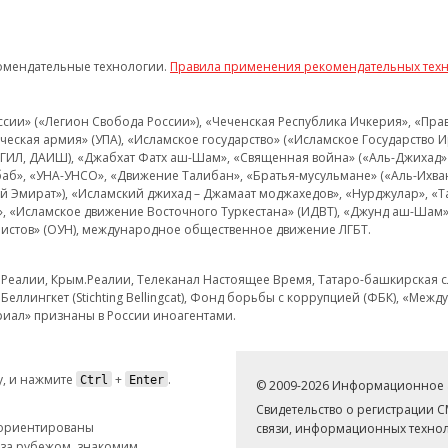
омендательные технологии.
Правила применения рекомендательных тех
и» («Легион Свобода России»), «Чеченская Республика Ичкерия», «Правый
еская армия» (УПА), «Исламское государство» («Исламское Государство И
 ИГИЛ, ДАИШ), «Джабхат Фатх аш-Шам», «Священная война» («Аль-Джихад» 
аб», «УНА-УНСО», «Движение Талибан», «Братья-мусульмане» («Аль-Ихва
кий Эмират»), «Исламский джихад – Джамаат моджахедов», «Нурджулар», «
», «Исламское движение Восточного Туркестана» (ИДВТ), «Джунд аш-Шам»,
истов» (ОУН), международное общественное движение ЛГБТ.
з.Реалии, Крым.Реалии, Телеканал Настоящее Время, Татаро-башкирская сл
Беллингкет (Stichting Bellingcat), Фонд борьбы с коррупцией (ФБК), «Ме
иал» признаны в России иноагентами.
, и нажмите
+
.
Ctrl
Enter
© 2009-2026 Информационное а
Свидетельство о регистрации 
 ориентированы
связи, информационных технол
 за рубежом, знакомим