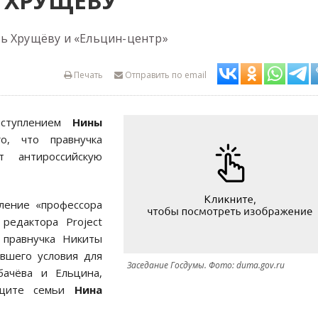
 ХРУЩЁВУ
ть Хрущёву и «Ельцин-центр»
Печать
Отправить по email
ыступлением
Нины
о, что правнучка
т антироссийскую
пление «профессора
редактора Project
 правнучка Никиты
авшего условия для
Заседание Госдумы. Фото: duma.gov.ru
бачёва и Ельцина,
ащите семьи
Нина