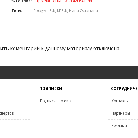
Ссылка:
https://iarex.ru/news/142064.html
Теги:
Госдума РФ
,
КПРФ
,
Нина Останина
ить коментарий к данному материалу отключена.
ПОДПИСКИ
СОТРУДНИЧЕ
Подписка по email
Контакты
спертов
Партнёры
Реклама