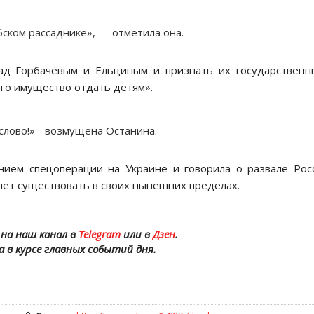
бском рассаднике», — отметила она.
над Горбачёвым и Ельциным и признать их государствен
его имущество отдать детям».
слово!» - возмущена Останина.
нием спецоперации на Украине и говорила о развале Рос
анет существовать в своих нынешних пределах.
на наш канал в
Telegram
или в
Дзен
.
а в курсе главных событий дня.