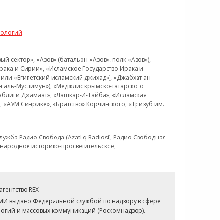
нологий
.
 сектор», «Азов» (батальон «Азов», полк «Азов»),
рака и Сирии», «Исламское Государство Ирака и
или «Египетский исламский джихад»), «Джабхат ан-
н аль-Муслимун»), «Меджлис крымско-татарского
Таблиги Джамаат», «Лашкар-И-Тайба», «Исламская
 «АУМ Синрике», «Братство» Корчинского, «Тризуб им.
ужба Радио Свобода (Azatliq Radiosi), Радио Свободная
ждународное историко-просветительское,
гентство REX
СМИ выдано Федеральной службой по надзору в сфере
огий и массовых коммуникаций (Роскомнадзор).