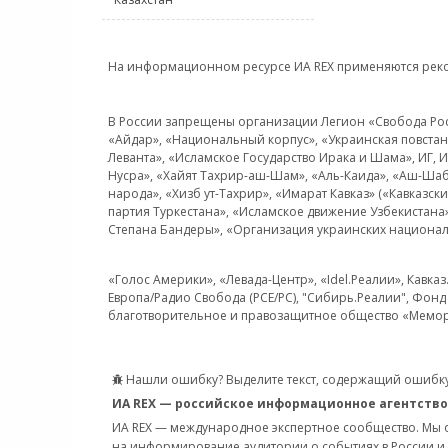
На информационном ресурсе ИА REX применяются рек
В России запрещены организации Легион «Свобода Росси
«Айдар», «Национальный корпус», «Украинская повстанч
Леванта», «Исламское Государство Ирака и Шама», ИГ,
Нусра», «Хайят Тахрир-аш-Шам», «Аль-Каида», «Аш-Шаб
народа», «Хизб ут-Тахрир», «Имарат Кавказ» («Кавказс
партия Туркестана», «Исламское движение Узбекистана
Степана Бандеры», «Организация украинских национал
«Голос Америки», «Левада-Центр», «Idel.Реалии», Кавка
Европа/Радио Свобода (PCE/PC), "Сибирь.Реалии", Фонд 
благотворительное и правозащитное общество «Мемор
Нашли ошибку? Выделите текст, содержащий ошибку
ИА REX — российское информационное агентство
ИА REX — международное экспертное сообщество. Мы
на информирование аудитории о событиях в России и