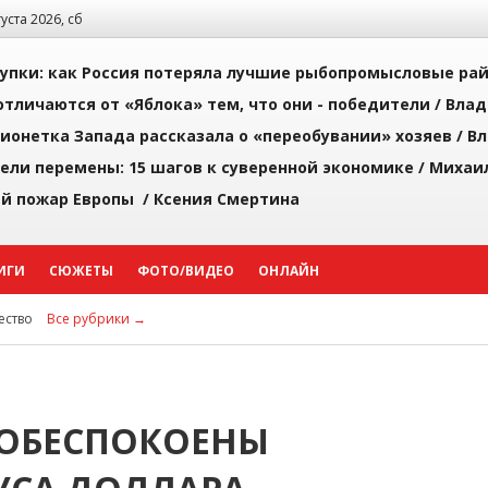
густа 2026, сб
упки: как Россия потеряла лучшие рыбопромысловые ра
тличаются от «Яблока» тем, что они - победители /
Влад
ионетка Запада рассказала о «переобувании» хозяев /
Вл
рели перемены: 15 шагов к суверенной экономике /
Михаи
й пожар Европы /
Ксения Смертина
ИГИ
СЮЖЕТЫ
ФОТО/ВИДЕО
ОНЛАЙН
ство
Все рубрики →
 ОБЕСПОКОЕНЫ