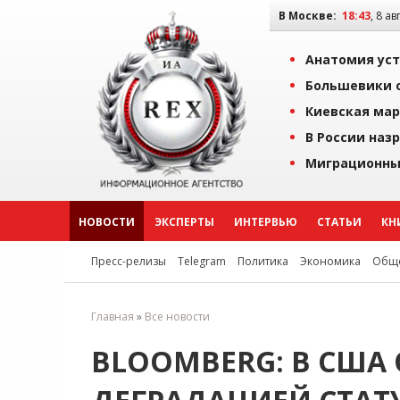
В Москве:
18:43
, 8 ав
Анатомия уст
Большевики о
Киевская мар
В России наз
Миграционны
НОВОСТИ
ЭКСПЕРТЫ
ИНТЕРВЬЮ
СТАТЬИ
КН
Пресс-релизы
Telegram
Политика
Экономика
Обще
Главная
»
Все новости
BLOOMBERG: В США