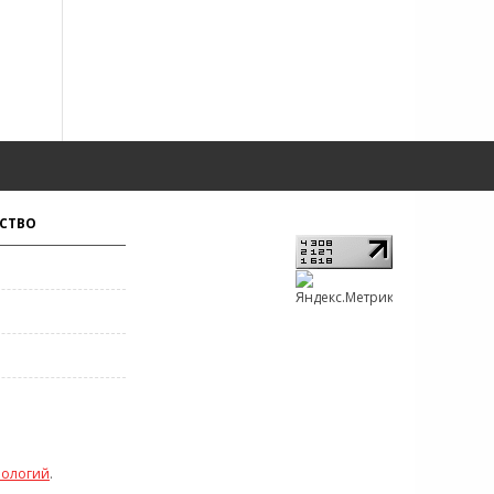
СТВО
нологий
.