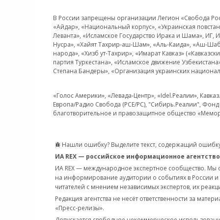
В России запрещены организации Легион «Свобода Росси
«Айдар», «Национальный корпус», «Украинская повстанч
Леванта», «Исламское Государство Ирака и Шама», ИГ,
Нусра», «Хайят Тахрир-аш-Шам», «Аль-Каида», «Аш-Шаб
народа», «Хизб ут-Тахрир», «Имарат Кавказ» («Кавказс
партия Туркестана», «Исламское движение Узбекистана
Степана Бандеры», «Организация украинских национал
«Голос Америки», «Левада-Центр», «Idel.Реалии», Кавка
Европа/Радио Свобода (PCE/PC), "Сибирь.Реалии", Фонд 
благотворительное и правозащитное общество «Мемор
Нашли ошибку? Выделите текст, содержащий ошибку
ИА REX — российское информационное агентство
ИА REX — международное экспертное сообщество. Мы
на информирование аудитории о событиях в России и
читателей с мнением независимых экспертов, их реакци
Редакция агентства не несёт ответственности за матер
«Пресс-релизы».
Допускается свободное некоммерческое использовани