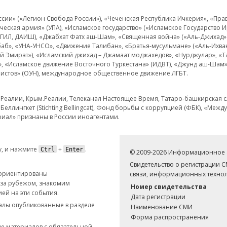
и» («Легион Свобода России»), «Чеченская Республика Ичкерия», «Правый
еская армия» (УПА), «Исламское государство» («Исламское Государство И
 ИГИЛ, ДАИШ), «Джабхат Фатх аш-Шам», «Священная война» («Аль-Джихад» 
аб», «УНА-УНСО», «Движение Талибан», «Братья-мусульмане» («Аль-Ихва
кий Эмират»), «Исламский джихад – Джамаат моджахедов», «Нурджулар», «
», «Исламское движение Восточного Туркестана» (ИДВТ), «Джунд аш-Шам»,
истов» (ОУН), международное общественное движение ЛГБТ.
з.Реалии, Крым.Реалии, Телеканал Настоящее Время, Татаро-башкирская сл
Беллингкет (Stichting Bellingcat), Фонд борьбы с коррупцией (ФБК), «Ме
иал» признаны в России иноагентами.
, и нажмите
+
.
Ctrl
Enter
© 2009-2026 Информационное а
Свидетельство о регистрации 
 ориентированы
связи, информационных технол
 за рубежом, знакомим
Номер свидетельства
ей на эти события.
Дата регистрации
иалы опубликованные в разделе
Наименование СМИ
Форма распространения
е материалов с обязательной