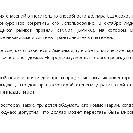
их опасений относительно способности доллара США сохра
нкурентов сократить его использование. В октябре ли
ющихся рынков провели саммит (БРИКС), на котором б
ке независимой системы трансграничных платежей.
сом, как справиться с Америкой, где обе политические па
чки поставок домой. Непредсказуемость второго президент
лой неделе, почти две трети профессиональных инвесторо
идают, что доллар в некоторой степени утратит свой ст
пятнадцати лет.
нвесторам также придется обдумать его комментарии, когд
 однако допустил, что доллар может перестать быть мир