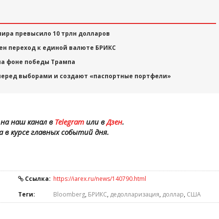
мира превысило 10 трлн долларов
жен переход к единой валюте БРИКС
на фоне победы Трампа
еред выборами и создают «паспортные портфели»
на наш канал в
Telegram
или в
Дзен
.
а в курсе главных событий дня.
Ссылка:
https://iarex.ru/news/140790.html
Теги:
Bloomberg
,
БРИКС
,
дедолларизация
,
доллар
,
США