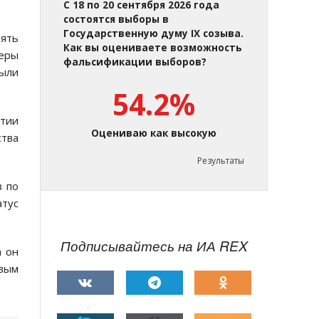
С 18 по 20 сентября 2026 года
состоятся выборы в
Государственную думу IX созыва.
нять
Как вы оцениваете возможность
деры
фальсификации выборов?
ыли
54.2%
ртии
Оцениваю как высокую
ства
Результаты
в по
атус
Подписывайтесь на ИА REX
а он
овым