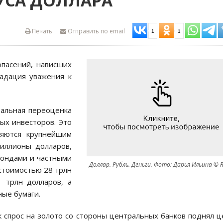
УСА ДОЛЛАРА
Печать
Отправить по email
1
1
пасений, нависших
радация уважения к
тальная переоценка
ых инвесторов. Это
ляются крупнейшим
иллионы долларов,
фондами и частными
Доллар. Рубль. Деньги. Фото: Дарья Ильина © 
стоимостью 28 трлн
 трлн долларов, а
ные бумаги.
ак спрос на золото со стороны центральных банков поднял 