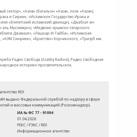
 сектор», «Азов» (батальон «Азов», полк «Азов»),
рака и Сирии», «Исламское Государство Ирака и
или «Египетский исламский джихад»), «Джабхат ан-
н аль-Муслимун»), «Меджлис крымско-татарского
Таблиги Джамаат», «Лашкар-И-Тайба», «Исламская
 «АУМ Синрике», «Братство» Корчинского, «Тризуб им.
ужба Радио Свобода (Azatliq Radiosi), Радио Свободная
ждународное историко-просветительское,
гентство REX
СМИ выдано Федеральной службой по надзору в сфере
огий и массовых коммуникаций (Роскомнадзор).
ИА № ФС 77 - 91094
01.04.2026
РЕКС / РЭКС / REX
Информационное агентство