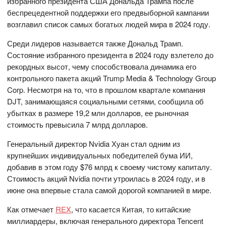
избранного президента США Дональда Трампа после
беспрецедентной поддержки его предвыборной кампании
возглавил список самых богатых людей мира в 2024 году.
Среди лидеров называется также Дональд Трамп.
Состояние избранного президента в 2024 году взлетело до
рекордных высот, чему способствовала динамика его
контрольного пакета акций Trump Media & Technology Group
Corp. Несмотря на то, что в прошлом квартале компания
DJT, занимающаяся социальными сетями, сообщила об
убытках в размере 19,2 млн долларов, ее рыночная
стоимость превысила 7 млрд долларов.
Генеральный директор Nvidia Хуан стал одним из
крупнейших индивидуальных победителей бума ИИ,
добавив в этом году $76 млрд к своему чистому капиталу.
Стоимость акций Nvidia почти утроилась в 2024 году, и в
июне она впервые стала самой дорогой компанией в мире.
Как отмечает
REX
, что касается Китая, то китайские
миллиардеры, включая генерального директора Tencent