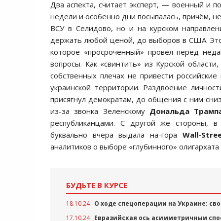
Два аспекта, считает эксперт, — военный и п
недели и особенно дни посыпалась, причём, не
ВСУ в Селидово, но и на курском направлен
держать любой ценой, до выборов в США. Это,
которое «просроченный» провёл перед неда
вопросы. Как «свинтить» из Курской области,
собственных плечах не привести российские
украинской территории. Раздвоение личност
присягнул демократам, до общения с ним сн
из-за звонка Зеленскому
Дональда Трамп
республиканцами. С другой же стороны, в
буквально вчера выдала на-гора
Wall
-
Stre
аналитиков о выборе «глубинного» олигархата 
БУДЬТЕ В КУРСЕ
18.10.24
О ходе спецоперации на Украине: сво
17.10.24
Евразийская ось асимметричным спо