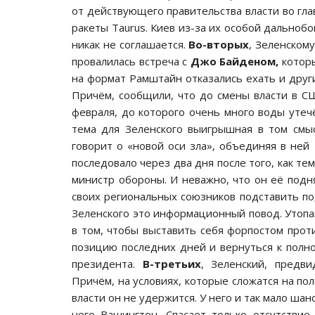
от действующего правительства власти во гла
ракеты Taurus. Киев из-за их особой дальнобо
никак не соглашается.
Во-вторых
, Зеленском
провалилась встреча с
Джо Байденом,
которы
на формат Рамштайн отказались ехать и други
Причём, сообщили, что до смены власти в С
февраля, до которого очень много воды утечё
тема для Зеленского выигрышная в том смыс
говорит о «новой оси зла», объединяя в ней
последовало через два дня после того, как т
министр обороны. И неважно, что он её подн
своих региональных союзников подставить по
Зеленского это информационный повод. Утопа
в том, чтобы выставить себя форпостом про
позицию последних дней и вернуться к полн
президента.
В-третьих
, Зеленский, предви
Причём, на условиях, которые сложатся на пол
власти он не удержится. У него и так мало шан
него Вашингтон. Спасает только отсутствие