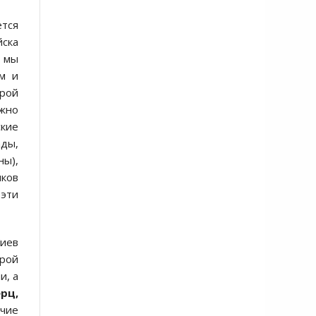
ется
йска
ы мы
ом и
орой
ужно
кие
ады,
ны),
иков
эти
Киев
орой
и, а
рц,
ичие