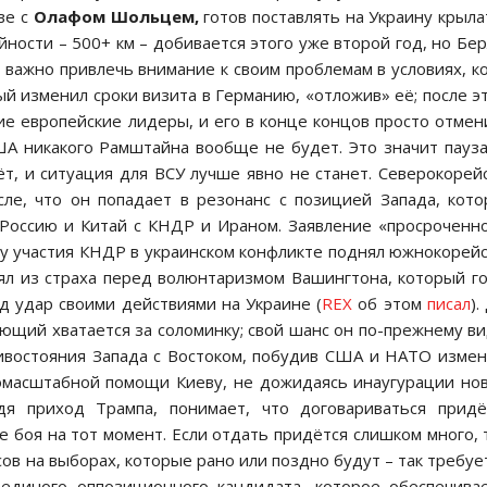
ве с
Олафом Шольцем,
готов поставлять на Украину крыл
йности – 500+ км – добивается этого уже второй год, но Бе
у важно привлечь внимание к своим проблемам в условиях, к
й изменил сроки визита в Германию, «отложив» её; после э
е европейские лидеры, и его в конце концов просто отмен
ША никакого Рамштайна вообще не будет. Это значит пауз
т, и ситуация для ВСУ лучше явно не станет. Северокорей
ле, что он попадает в резонанс с позицией Запада, кот
 Россию и Китай с КНДР и Ираном. Заявление «просроченн
ему участия КНДР в украинском конфликте поднял южнокорей
ял из страха перед волюнтаризмом Вашингтона, который г
д удар своими действиями на Украине (
REX
об этом
писал
).
ющий хватается за соломинку; свой шанс он по-прежнему в
тивостояния Запада с Востоком, побудив США и НАТО изме
омасштабной помощи Киеву, не дожидаясь инаугурации но
дя приход Трампа, понимает, что договариваться придё
е боя на тот момент. Если отдать придётся слишком много, 
сов на выборах, которые рано или поздно будут – так требуе
 единого оппозиционного кандидата, которое обеспечива