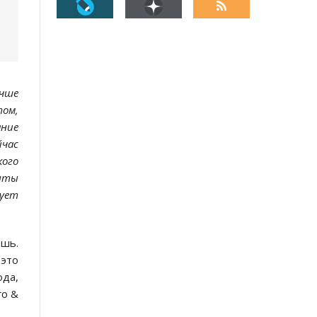
учше
том,
ние
час
кого
енты
ует
ешь.
(это
ода,
го &