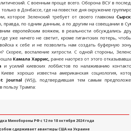
олитический. С военным проще всего. Оборона ВСУ в после
 только в Донбассе, где на повестке дня окружение группир
ии, которое Зеленский требует от своего главкома
Сырск
 правда, по одним данным, а по другим на совещании в Су
вним европейским вояжем, в реальности обсуждались др
 где уже ничего не светит, кроме гигантских потерь, чтоб
 войска к себе и не позволить нам создать буферную зон
и? Скорее, воспаление хитрости. С одной стороны, Зелен
изошла
Камала Харрис,
ранее наотрез от этого отказывавш
а
и усилий киевских лоббистов по налаживанию контакто
 Киеве хорошо известна американская социология, кото
et
Journal
(WSJ), подтвердившая тем самым предположе
в пользу Трампа:
дка Минобороны РФ с 12 по 18 октября 2024 года
собом сдерживает авантюры США на Украине