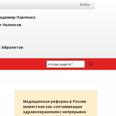
Войти
адимир Павленко
л Челноков
г Айрапетов
Медицинская реформа в России
(известная как «оптимизация
здравоохранения») непрерывно