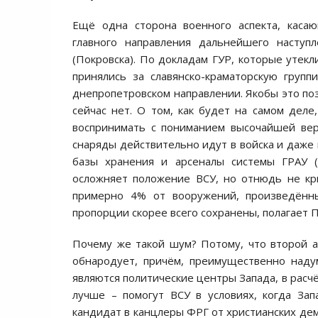
Ещё одна сторона военного аспекта, касаю
главного направления дальнейшего наступл
(Покровска). По докладам ГУР, которые утекл
принялись за славянско-краматорскую групп
днепропетровском направлении. Якобы это по
сейчас нет. О том, как будет на самом деле
воспринимать с пониманием высочайшей ве
снаряды действительно идут в войска и даже н
базы хранения и арсеналы системы ГРАУ (Г
осложняет положение ВСУ, но отнюдь не кр
примерно 4% от вооружений, произведённ
пропорции скорее всего сохранены, полагает 
Почему же такой шум? Потому, что второй а
обнародует, причём, преимущественно наду
являются политические центры Запада, в расчё
лучше – помогут ВСУ в условиях, когда За
кандидат в канцлеры ФРГ от христианских дем