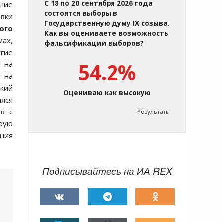
С 18 по 20 сентября 2026 года
дние
состоятся выборы в
овки
Государственную думу IX созыва.
ого
Как вы оцениваете возможность
мах,
фальсификации выборов?
угие
ы на
54.2%
у на
ский
Оцениваю как высокую
аяся
в с
Результаты
рую
ния
Подписывайтесь на ИА REX