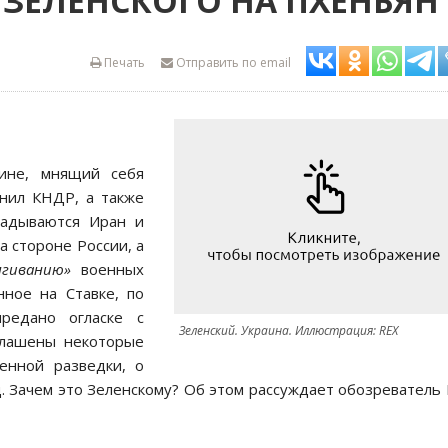
ЗЕЛЕНСКОГО НА ПХЕНЬЯН
Печать
Отправить по email
аине, мнящий себя
нил КНДР, а также
гадываются Иран и
а стороне России, а
ягиванию»
военных
нное на Ставке, по
редано огласке с
Зеленский. Украина. Иллюстрация: REX
глашены некоторые
енной разведки, о
.д. Зачем это Зеленскому? Об этом рассуждает обозреватель