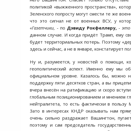
политикой «выжженного пространства», кото
Зеленского попросту могут смести те же воен
что это сигнал не от военных ВСУ, у кото
«Газетчики,
- по
Дэвиду Рокфеллеру,
-
это
данном случае. И когда придёт Трамп, ему 
будет территориальных потерь. Поэтому «дер
здесь и сейчас, а не в январе, констатирует по
Ну и, разумеется, у новостей о помощи, к
геополитический аспект. Именно ему мы о
официальном уровне. Казалось бы, можно на
поддержку пяти десятков стран, а вы прицепи
вчера внесён на ратификацию и скоро вступи
глобальным позиционированием и мнением гл
нейтралитета, то есть фактически в пользу 
Зато в интересах КНДР оказывать нам прям
очень сильно раздражает Вашингтон, пугае
поэтому и сам председатель государстве