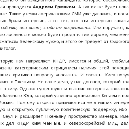
рая проводится
Андреем Ермаком.
А так их не будет вовс
ные. Такие утечки американскими СМИ уже давались, и поня
рых брали интервью, а от тех, кто эти интервью заказы
 собачки, они лают, когда им разрешают».
Или поручают, к
свою лояльность можно будет продать тем дороже, чем ме
жаться» Зеленскому нужно, и этого он требует от Сырског
литолог.
оторую нам направляет КНДР, имеется и общий, глобал
бязаны категорическим отрицанием наличия этой помощи
ших критиков попросту «послать». И сказать: Киев полу
лись к Пхеньяну. Не ваше дело, у нас договор, который то
т в силу. Однако существуют и высшие интересы, связанн
обального Юга, который успешно организован Китаем в по
Москвы. Поэтому открыто признаваться не в наших интере
ую и открытую, публичную политическую поддержку, ибо
т Сеул и расширяет Пхеньяну пространство манёвра. Им
нных дел КНДР
Ким Чен Ын,
и северокорейский МИД дел