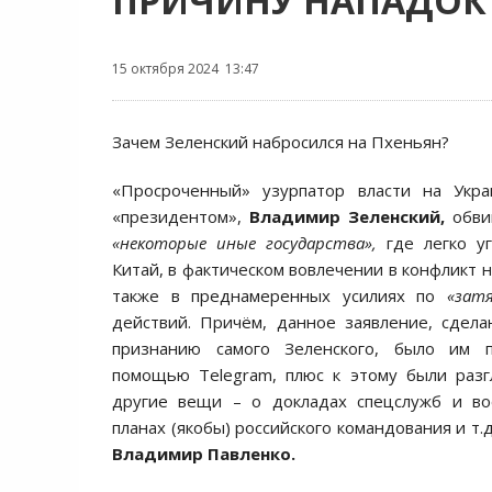
ПРИЧИНУ НАПАДОК 
15 октября 2024 13:47
Зачем Зеленский набросился на Пхеньян?
«Просроченный» узурпатор власти на Укр
«президентом»,
Владимир Зеленский,
обви
«некоторые иные государства»,
где легко у
Китай, в фактическом вовлечении в конфликт н
также в преднамеренных усилиях по
«зат
действий. Причём, данное заявление, сдела
признанию самого Зеленского, было им п
помощью Telegram, плюс к этому были раз
другие вещи – о докладах спецслужб и во
планах (якобы) российского командования и т
Владимир Павленко.