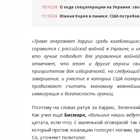
16.10.24
О ходе спецоперации на Украине: сво
11.10.24
Южная Корея в панике: США потребов
«Трамп опережает Харрис среди колеблющих
справится с российской войной в Украине, и 
кто лучше подходит для управления войно
отмечает, что этот и другие опросы сви
приоритетом для избирателей, но следующий 
завершения, и участие в которых США поляр
продолжают считать экономику важнейши
иммиграция и безопасность границ.
Поэтому на словах ратуя за Харрис, Зеленск
Как учил ещё
Бисмарк,
«большие нации ведут
цитата, если что). С маленькой оговоркой: так
который против эскалации голосует ногами, п
Co, уточняет политолог.