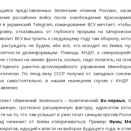
щаяся представленных Зеленским «планов России», каса
ения российских войск после освобождения Красноарме
и в украинский Telegram, командование ВСУ мечтает, чтоб
ировку, отказавшись от глубокого прорыва на запорожск
зволит ВСУ выстроить к следующему году там оборону, кот
, рассуждать не будем, ибо всё, что исходит из Киева, н
роятности дезинформации. Помощь КНДР, а северокорейс
е столько на линию фронта, сколько, надо полагать, на скл
лавного ракетно-артиллерийского управления Миноборо
итически. По ленд-лизу СССР получил от западных союзн
ых самостоятельно, в нашем нынешнем случае с КНДР 
Павленко.
спект обвинений Зеленского – политический.
Во-первых
, 
манную, гротескно расширенную фактуру, адресатом кот
те на то, что там услышат и ужесточат санкции против Росси
пад начинает от Киева отворачиваться. Пример:
Фриц Ме
ократов, идущий к власти на выборах будущего года, в отл