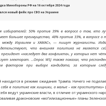
дка Минобороны РФ на 16 октября 2024 года
ался новый фейк про СВО на Украине
ся избирателей: 50% против 39% в вопросе о том, кто л
имеет большее преимущество, 48% против 33%, в вопросе о 
й между Израилем и ХАМАС», — пишут журналисты. Изда
детельствуют, что внешняя политика не является сей
президент «наследует два конфликта», у которых нет чёт
изует электорат. …Опрос WSJ также показал, что респонд
м фактором при выборе кандидата, за которым след
ий находится в режиме ожидания Трампа. Ничего не подела
 себя в политике как хищники, а малые – как проститутки»
 себя ведут украинские власти, в отличие от украинского нар
роваливая драконовские «моГилизационные» планы Зеленско