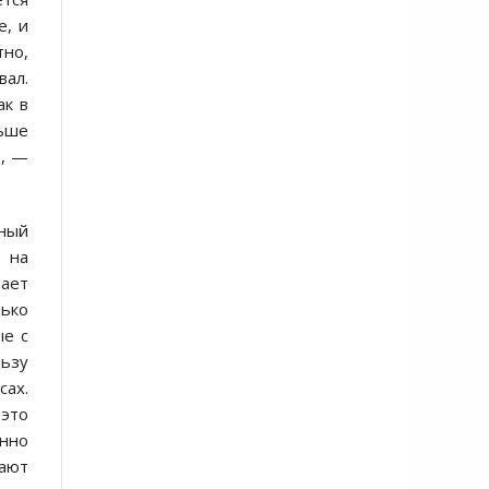
е, и
тно,
вал.
ак в
ньше
о, —
ьный
 на
чает
лько
ые с
льзу
сах.
 это
енно
ают