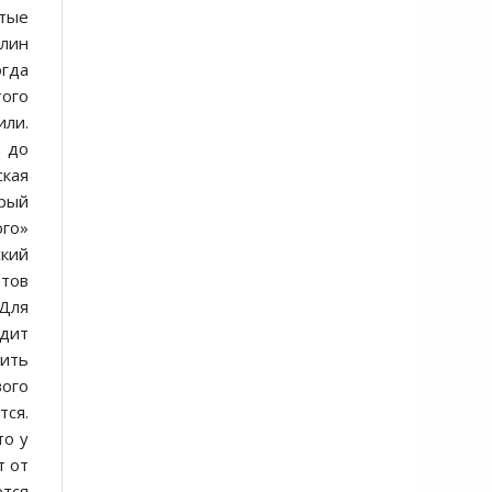
атые
рлин
огда
того
или.
а до
ская
орый
ого»
ский
отов
 Для
идит
нить
вого
тся.
то у
т от
ется