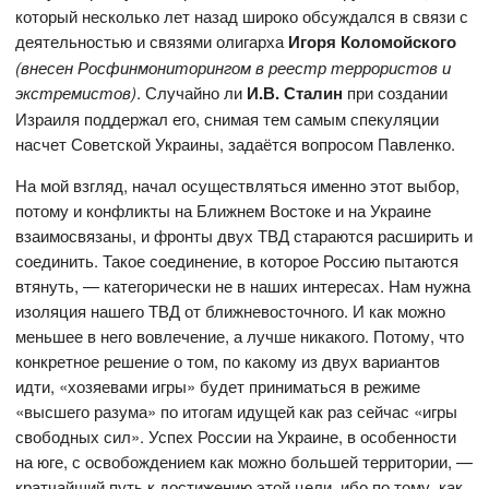
который несколько лет назад широко обсуждался в связи с
деятельностью и связями олигарха
Игоря Коломойского
(внесен Росфинмониторингом в реестр террористов и
экстремистов)
. Случайно ли
И.В. Сталин
при создании
Израиля поддержал его, снимая тем самым спекуляции
насчет Советской Украины, задаётся вопросом Павленко.
На мой взгляд, начал осуществляться именно этот выбор,
потому и конфликты на Ближнем Востоке и на Украине
взаимосвязаны, и фронты двух ТВД стараются расширить и
соединить. Такое соединение, в которое Россию пытаются
втянуть, — категорически не в наших интересах. Нам нужна
изоляция нашего ТВД от ближневосточного. И как можно
меньшее в него вовлечение, а лучше никакого. Потому, что
конкретное решение о том, по какому из двух вариантов
идти, «хозяевами игры» будет приниматься в режиме
«высшего разума» по итогам идущей как раз сейчас «игры
свободных сил». Успех России на Украине, в особенности
на юге, с освобождением как можно большей территории, —
кратчайший путь к достижению этой цели, ибо по тому, как