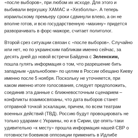
«после выборов», при любом их исходе. Для этого и
выбивали верхушку ХАМАС и «Хезболлы». А теперь
израильскому премьеру сроки сдвинули влево, а он не
вполне готов, и всю государственную «махину» придется
разворачивать в форс-мажоре, считает политолог.
Второй срез ситуации связан с «после выборов». Случайно
или нет, но по украинским пабликам именно сейчас, за
десять дней до новой встречи Байдена с
Зеленским,
пошла гулять информация о том, что разрешение бить
западным «дальнобоем» по целям в России обещано Киеву
именно после 5 ноября. Поскольку не уточняется, при
каком именно итоге голосования, следует предположить,
соединив эта данные с ближневосточным сценарием –
конфликты взаимосвязаны, что дата выборов станет
отправной точкой эскалации, причем, по всем театрам
военных действий (ТВД). Россию будут провоцировать не
только ударами с Украины, но и в Сирии, где опять-таки
удивительно «к месту» прошла информация нашей СВР о
готовности боевиков оппозиции применить в Идлибе