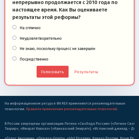
непрерывно продолжается с 2010 года по
настоящее время. Как Вы оцениваете
результаты этой реформы?
На отлично
Неудовлетворительно
Не знаю, поскольку процесс не завершён
Посредственно
Результаты
На информационном ресурсе ИА REX применяются рекомендательные
технологии.
Правила применения рекомендательных технологий
.
В России запрещены организации Легион «Свобода России» («Легион Свобода
Тахрир», «Имарат Кавказ» («Кавказский Эмират»), «Исламский джихад – Дж
«Голос Америки», «Левада-Центр», «Idel.Реалии», Кавказ.Реалии, Крым.Реал