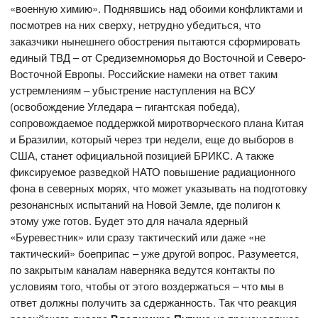
«военную химию». Поднявшись над обоими конфликтами и
посмотрев на них сверху, нетрудно убедиться, что
заказчики нынешнего обострения пытаются сформировать
единый ТВД – от Средиземноморья до Восточной и Северо-
Восточной Европы. Российские намеки на ответ таким
устремлениям – убыстрение наступления на ВСУ
(освобождение Угледара – гигантская победа),
сопровождаемое поддержкой миротворческого плана Китая
и Бразилии, который через три недели, еще до выборов в
США, станет официальной позицией БРИКС. А также
фиксируемое разведкой НАТО повышение радиационного
фона в северных морях, что может указывать на подготовку
резонансных испытаний на Новой Земле, где полигон к
этому уже готов. Будет это для начала ядерный
«Буревестник» или сразу тактический или даже «не
тактический» боеприпас – уже другой вопрос. Разумеется,
по закрытым каналам наверняка ведутся контакты по
условиям того, чтобы от этого воздержаться – что мы в
ответ должны получить за сдержанность. Так что реакция