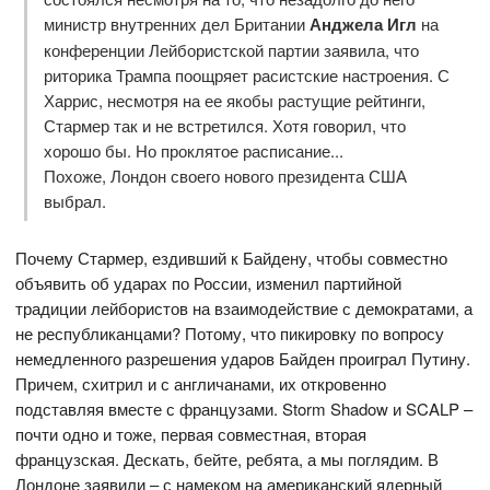
министр внутренних дел Британии
Анджела Игл
на
конференции Лейбористской партии заявила, что
риторика Трампа поощряет расистские настроения. С
Харрис, несмотря на ее якобы растущие рейтинги,
Стармер так и не встретился. Хотя говорил, что
хорошо бы. Но проклятое расписание...
Похоже, Лондон своего нового президента США
выбрал.
Почему Стармер, ездивший к Байдену, чтобы совместно
объявить об ударах по России, изменил партийной
традиции лейбористов на взаимодействие с демократами, а
не республиканцами? Потому, что пикировку по вопросу
немедленного разрешения ударов Байден проиграл Путину.
Причем, схитрил и с англичанами, их откровенно
подставляя вместе с французами. Storm Shadow и SCALP –
почти одно и тоже, первая совместная, вторая
французская. Дескать, бейте, ребята, а мы поглядим. В
Лондоне заявили – с намеком на американский ядерный