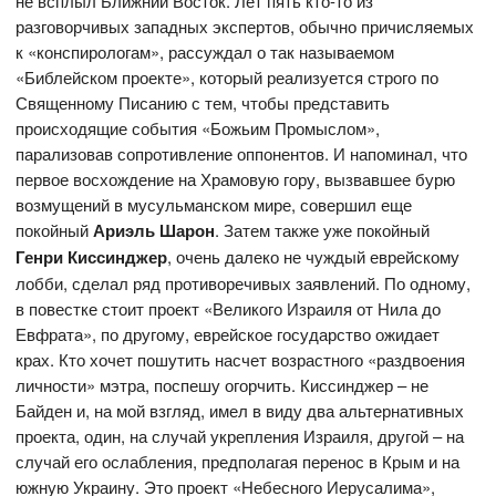
не всплыл Ближний Восток. Лет пять кто-то из
разговорчивых западных экспертов, обычно причисляемых
к «конспирологам», рассуждал о так называемом
«Библейском проекте», который реализуется строго по
Священному Писанию с тем, чтобы представить
происходящие события «Божьим Промыслом»,
парализовав сопротивление оппонентов. И напоминал, что
первое восхождение на Храмовую гору, вызвавшее бурю
возмущений в мусульманском мире, совершил еще
покойный
Ариэль Шарон
.
Затем также уже покойный
Генри Киссинджер
, очень далеко не чуждый еврейскому
лобби, сделал ряд противоречивых заявлений. По одному,
в повестке стоит проект «Великого Израиля от Нила до
Евфрата», по другому, еврейское государство ожидает
крах. Кто хочет пошутить насчет возрастного «раздвоения
личности» мэтра, поспешу огорчить. Киссинджер – не
Байден и, на мой взгляд, имел в виду два альтернативных
проекта, один, на случай укрепления Израиля, другой – на
случай его ослабления, предполагая перенос в Крым и на
южную Украину. Это проект «Небесного Иерусалима»,