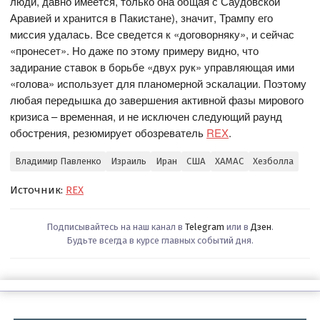
люди, давно имеется, только она общая с Саудовской
Аравией и хранится в Пакистане), значит, Трампу его
миссия удалась. Все сведется к «договорняку», и сейчас
«пронесет». Но даже по этому примеру видно, что
задирание ставок в борьбе «двух рук» управляющая ими
«голова» использует для планомерной эскалации. Поэтому
любая передышка до завершения активной фазы мирового
кризиса – временная, и не исключен следующий раунд
обострения, резюмирует обозреватель
REX
.
Владимир Павленко
Израиль
Иран
США
ХАМАС
Хезболла
Источник:
REX
Подписывайтесь на наш канал в
Telegram
или в
Дзен
.
Будьте всегда в курсе главных событий дня.