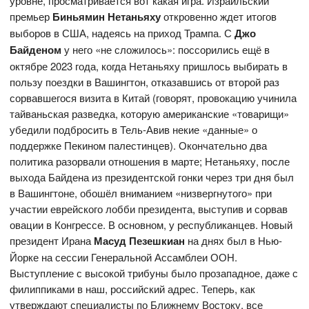
уровне, просматривается вот какая игра. Израильский
премьер
Биньямин Нетаньяху
откровенно ждет итогов
выборов в США, надеясь на приход Трампа. С
Джо
Байденом
у него «не сложилось»: поссорились ещё в
октябре 2023 года, когда Нетаньяху пришлось выбирать в
пользу поездки в Вашингтон, отказавшись от второй раз
сорвавшегося визита в Китай (говорят, провокацию учинила
тайваньская разведка, которую американские «товарищи»
убедили подбросить в Тель-Авив некие «данные» о
поддержке Пекином палестинцев). Окончательно два
политика разорвали отношения в марте; Нетаньяху, после
выхода Байдена из президентской гонки через три дня был
в Вашингтоне, обошёл вниманием «низвергнутого» при
участии еврейского лобби президента, выступив и сорвав
овации в Конгрессе. В основном, у республиканцев. Новый
президент Ирана
Масуд Пезешкиан
на днях был в Нью-
Йорке на сессии Генеральной Ассамблеи ООН.
Выступление с высокой трибуны было прозападное, даже с
филиппиками в наш, российский адрес. Теперь, как
утверждают специалисты по Ближнему Востоку, все