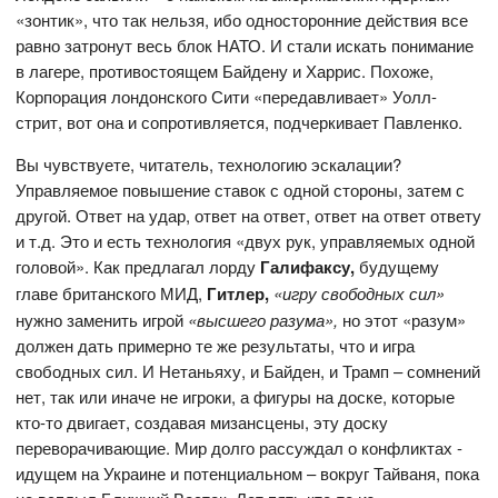
«зонтик», что так нельзя, ибо односторонние действия все
равно затронут весь блок НАТО. И стали искать понимание
в лагере, противостоящем Байдену и Харрис. Похоже,
Корпорация лондонского Сити «передавливает» Уолл-
стрит, вот она и сопротивляется, подчеркивает Павленко.
Вы чувствуете, читатель, технологию эскалации?
Управляемое повышение ставок с одной стороны, затем с
другой. Ответ на удар, ответ на ответ, ответ на ответ ответу
и т.д. Это и есть технология «двух рук, управляемых одной
головой». Как предлагал лорду
Галифаксу,
будущему
главе британского МИД,
Гитлер,
«игру свободных сил»
нужно заменить игрой
«высшего разума»,
но этот «разум»
должен дать примерно те же результаты, что и игра
свободных сил. И Нетаньяху, и Байден, и Трамп – сомнений
нет, так или иначе не игроки, а фигуры на доске, которые
кто-то двигает, создавая мизансцены, эту доску
переворачивающие. Мир долго рассуждал о конфликтах -
идущем на Украине и потенциальном – вокруг Тайваня, пока