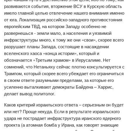
развиваются события, вторжение ВСУ в Курскую область
имело главной целью отвлечение нашего внимания именно
от юга. Локализация российско-западного противостояния
европейским ТВД, на котором Западу особенно не
развернешься - земли мало, а населения и уязвимой
инфраструктуры много, к тому же они «свои», скорее всего
разрушает планы Запада, состоящие в насаждении
вселенского хаоса «конца истории», который и
обозначается «Третьим храмом» в Иерусалиме. Нет
сомнений, что Нетаньяху сейчас плотно консультируется с
Трампом, который скорее всего убеждает его ограничиться
в своем ответе разумными пределами, за которые его
усиленно выталкивают демократы Байдена – Харрис,
делает вывод политолог.
Каков критерий израильского ответа – серьезным он будет
или нет? Проще некуда. Если в результате израильского
удара не пострадает инфраструктура иранского ядерного
проекта (а атомная бомба у Ирана, как говорят знающие