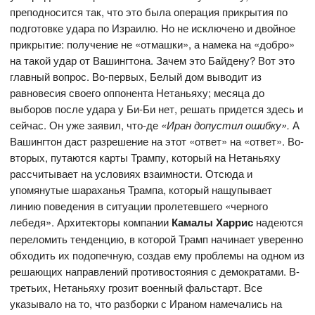
преподносится так, что это была операция прикрытия по
подготовке удара по Израилю. Но не исключено и двойное
прикрытие: получение не «отмашки», а намека на «добро»
на такой удар от Вашингтона. Зачем это Байдену? Вот это
главный вопрос. Во-первых, Белый дом выводит из
равновесия своего оппонента Нетаньяху; месяца до
выборов после удара у Би-Би нет, решать придется здесь и
сейчас. Он уже заявил, что-де
«Иран допустил ошибку».
А
Вашингтон даст разрешение на этот «ответ» на «ответ». Во-
вторых, путаются карты Трампу, который на Нетаньяху
рассчитывает на условиях взаимности. Отсюда и
упомянутые шараханья Трампа, который нащупывает
линию поведения в ситуации пролетевшего «черного
лебедя». Архитекторы компании
Камалы Харрис
надеются
переломить тенденцию, в которой Трамп начинает уверенно
обходить их подопечную, создав ему проблемы на одном из
решающих направлений противостояния с демократами. В-
третьих, Нетаньяху грозит военный фальстарт. Все
указывало на то, что разборки с Ираном намечались на