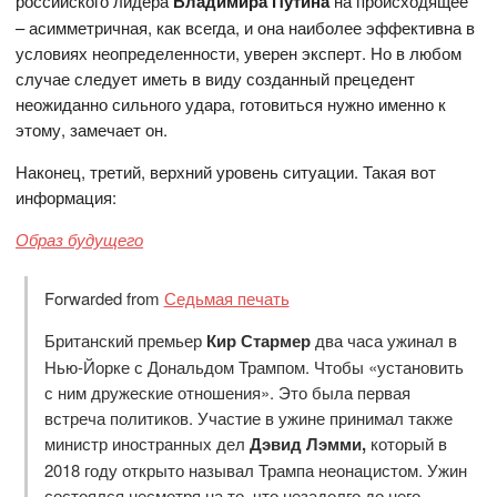
российского лидера
Владимира Путина
на происходящее
– асимметричная, как всегда, и она наиболее эффективна в
условиях неопределенности, уверен эксперт. Но в любом
случае следует иметь в виду созданный прецедент
неожиданно сильного удара, готовиться нужно именно к
этому, замечает он.
Наконец, третий, верхний уровень ситуации. Такая вот
информация:
Образ будущего
Forwarded from
Седьмая печать
Британский премьер
Кир Стармер
два часа ужинал в
Нью-Йорке с Дональдом Трампом. Чтобы «установить
с ним дружеские отношения». Это была первая
встреча политиков. Участие в ужине принимал также
министр иностранных дел
Дэвид Лэмми,
который в
2018 году открыто называл Трампа неонацистом. Ужин
состоялся несмотря на то, что незадолго до него