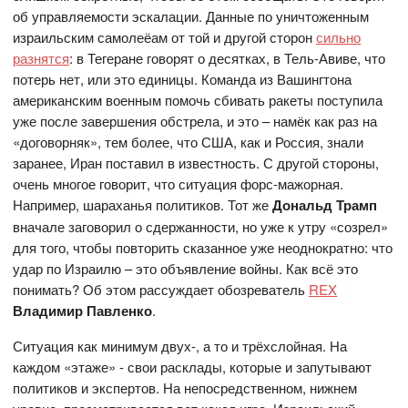
об управляемости эскалации. Данные по уничтоженным
израильским самолеёам от той и другой сторон
сильно
разнятся
: в Тегеране говорят о десятках, в Тель-Авиве, что
потерь нет, или это единицы. Команда из Вашингтона
американским военным помочь сбивать ракеты поступила
уже после завершения обстрела, и это – намёк как раз на
«договорняк», тем более, что США, как и Россия, знали
заранее, Иран поставил в известность. С другой стороны,
очень многое говорит, что ситуация форс-мажорная.
Например, шараханья политиков. Тот же
Дональд Трамп
вначале заговорил о сдержанности, но уже к утру «созрел»
для того, чтобы повторить сказанное уже неоднократно: что
удар по Израилю – это объявление войны. Как всё это
понимать? Об этом рассуждает обозреватель
REX
Владимир Павленко
.
Ситуация как минимум двух-, а то и трёхслойная. На
каждом «этаже» - свои расклады, которые и запутывают
политиков и экспертов. На непосредственном, нижнем