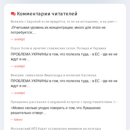
Комментарии читателей
Воевать с Европой если придётся, то не на истощение, а на уничтожение
.//Учитывая уровень их концентрации, много для этого не
потребуется;…
—
ovintpl
Порог боли и архетип славянских склок: Польша и Украина
ПРОБЛЕМА УКРАИНЫ в том, что полезла туда, - в ЕС - где ее не
ждут и не…
—
ovintpl
Венгрия: символизм Вишеграда и иллюзия бастиона
ПРОБЛЕМА УКРАИНЫ в том, что полезла туда, - в ЕС - где ее не
ждут и не…
—
ovintpl
Лукашенко рассказал о недавней встрече с представителями Зеленског
=Можно сколько угодно говорить о том, что Лукашенко
решительно отверг…
—
timev
Московский НПЗ будет остановлен минимум на полгода