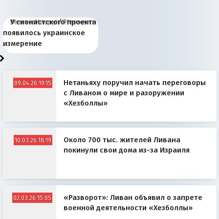
Киевская марионетка
В России назрели
Миграционный пожар
Россия начинает
Россия зимой 1904
Русская нация вчера и
Почему правый крах в
Место Науру / Науэро в
У сионистского проекта
Запада рассказала о
перемены: 15 шагов к
Европы
сбрасывать балласт
года: первые уступки во
сегодня
Варшаве не поможет её
современной истории
появилось украинское
«переобувании» хозяев
суверенной экономике
Анкориджа
внутренней политике
отношениям с Россией?
Южной Осетии
измерение
Нетаньяху поручил начать переговоры
09.04.26 19:15
с Ливаном о мире и разоружении
«Хезболлы»
Около 700 тыс. жителей Ливана
10.03.26 18:19
покинули свои дома из-за Израиля
«Разворот»: Ливан объявил о запрете
02.03.26 15:05
военной деятельности «Хезболлы»