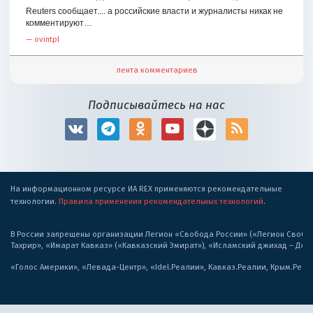
Reuters сообщает.... а российские власти и журналисты никак не
комментируют…
—
ovintpl
лента комментариев
Подписывайтесь на нас
На информационном ресурсе ИА REX применяются рекомендательные
технологии.
Правила применения рекомендательных технологий
.
В России запрещены организации Легион «Свобода России» («Легион Свобода
Тахрир», «Имарат Кавказ» («Кавказский Эмират»), «Исламский джихад – Дж
«Голос Америки», «Левада-Центр», «Idel.Реалии», Кавказ.Реалии, Крым.Реал