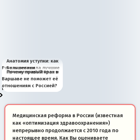
Анатомия уступки: как
Россия потеряла лучшие
Большевики
Киевская марионетка
В России назрели
Миграционный пожар
Россия начинает
Россия зимой 1904
Русская нация вчера и
Почему правый крах в
рыбопромысловые
отличаются от «Яблока»
Запада рассказала о
перемены: 15 шагов к
Европы
сбрасывать балласт
года: первые уступки во
сегодня
Варшаве не поможет её
районы Баренцева
тем, что они -
«переобувании» хозяев
суверенной экономике
Анкориджа
внутренней политике
отношениям с Россией?
моря
победители
Медицинская реформа в России (известная
как «оптимизация здравоохранения»)
непрерывно продолжается с 2010 года по
настоящее время. Как Вы оцениваете