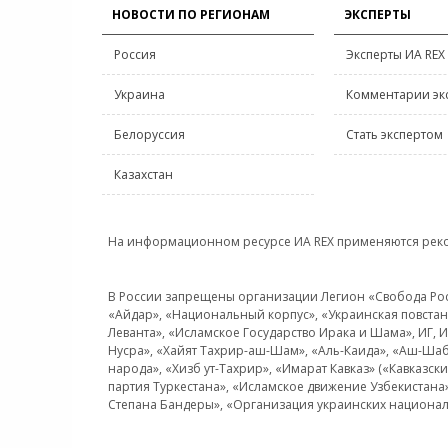
НОВОСТИ ПО РЕГИОНАМ
ЭКСПЕРТЫ
Россия
Эксперты ИА REX
Украина
Комментарии эк
Белоруссия
Стать экспертом
Казахстан
На информационном ресурсе ИА REX применяются рек
В России запрещены организации Легион «Свобода Росси
«Айдар», «Национальный корпус», «Украинская повстанч
Леванта», «Исламское Государство Ирака и Шама», ИГ,
Нусра», «Хайят Тахрир-аш-Шам», «Аль-Каида», «Аш-Шаб
народа», «Хизб ут-Тахрир», «Имарат Кавказ» («Кавказс
партия Туркестана», «Исламское движение Узбекистана
Степана Бандеры», «Организация украинских национал