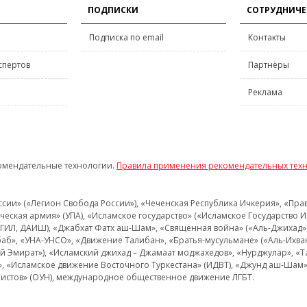
ПОДПИСКИ
СОТРУДНИЧЕ
Подписка по email
Контакты
спертов
Партнёры
Реклама
омендательные технологии.
Правила применения рекомендательных тех
и» («Легион Свобода России»), «Чеченская Республика Ичкерия», «Правый
еская армия» (УПА), «Исламское государство» («Исламское Государство И
 ИГИЛ, ДАИШ), «Джабхат Фатх аш-Шам», «Священная война» («Аль-Джихад» 
аб», «УНА-УНСО», «Движение Талибан», «Братья-мусульмане» («Аль-Ихва
кий Эмират»), «Исламский джихад – Джамаат моджахедов», «Нурджулар», «
», «Исламское движение Восточного Туркестана» (ИДВТ), «Джунд аш-Шам»,
истов» (ОУН), международное общественное движение ЛГБТ.