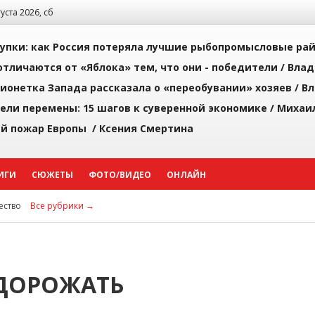
густа 2026, сб
упки: как Россия потеряла лучшие рыбопромысловые ра
тличаются от «Яблока» тем, что они - победители /
Влад
ионетка Запада рассказала о «переобувании» хозяев /
Вл
рели перемены: 15 шагов к суверенной экономике /
Михаи
й пожар Европы /
Ксения Смертина
ИГИ
СЮЖЕТЫ
ФОТО/ВИДЕО
ОНЛАЙН
ство
Все рубрики →
ДОРОЖАТЬ