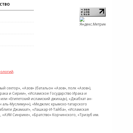
СТВО
нологий
.
 сектор», «Азов» (батальон «Азов», полк «Азов»),
рака и Сирии», «Исламское Государство Ирака и
или «Египетский исламский джихад»), «Джабхат ан-
н аль-Муслимун»), «Меджлис крымско-татарского
Таблиги Джамаат», «Лашкар-И-Тайба», «Исламская
 «АУМ Синрике», «Братство» Корчинского, «Тризуб им.