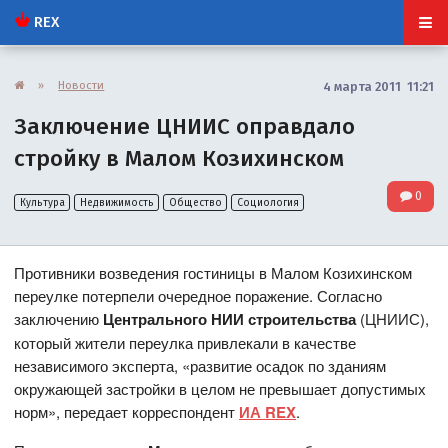
REX
»
Новости
4 марта 2011 11:21
Заключение ЦНИИС оправдало
стройку в Малом Козихинском
0
Культура
Недвижимость
Общество
Социология
Противники возведения гостиницы в Малом Козихинском
переулке потерпели очередное поражение. Согласно
заключению
Центрального НИИ строительства
(ЦНИИС),
который жители переулка привлекали в качестве
независимого эксперта, «развитие осадок по зданиям
окружающей застройки в целом не превышает допустимых
норм», передает корреспондент
ИА REX
.