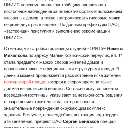
ЦНИИС порекомендовал застройщику организовать
постоянное наблюдение за планово-высотным положением
указанных домов, а также контролировать гипсовые маяки
не реже двух раз в неделю. По данным префектуры ЦАО,
«застройщик приступил к выполнению рекомендаций
ЦНИИС».
Отметим, что стройка гостиницы студией «ТРИТЭ»
Никиты
Михалкова
по адресу Малый Козихинский переулок, вл. 11
стала предметом жарких споров жителей домов и
правозащитников с официальными структурами города. В
данный момент продолжается рассмотрение иска жителей
прокуратурой города
, которая в скором времени также
должна вынести свой вердикт. Согласно иску, оппоненты
возведения гостиницы указывают за незаконность решения
о разрешении строительства, которое наносит
значительные повреждения окружающим комплекс
зданиям. В случае, если судебная инстанция подтвердит
эти заявления, префект ЦАО
Сергей Байдаков
обещал
жителям округа, что
готов понести наказание.