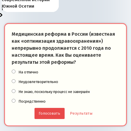
тем, что они -
«переобувании» хозяев
суверенной экономике
Анкориджа
внутренней политике
отношениям с Россией?
Южной Осетии
победители
Медицинская реформа в России (известная
как «оптимизация здравоохранения»)
непрерывно продолжается с 2010 года по
настоящее время. Как Вы оцениваете
результаты этой реформы?
На отлично
Неудовлетворительно
Не знаю, поскольку процесс не завершён
Посредственно
Результаты