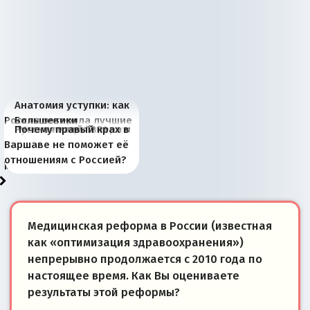
Анатомия уступки: как
Россия потеряла лучшие
Большевики
Киевская марионетка
В России назрели
Миграционный пожар
Россия начинает
Россия зимой 1904
Русская нация вчера и
Почему правый крах в
рыбопромысловые
отличаются от «Яблока»
Запада рассказала о
перемены: 15 шагов к
Европы
сбрасывать балласт
года: первые уступки во
сегодня
Варшаве не поможет её
районы Баренцева
тем, что они -
«переобувании» хозяев
суверенной экономике
Анкориджа
внутренней политике
отношениям с Россией?
моря
победители
Медицинская реформа в России (известная
как «оптимизация здравоохранения»)
непрерывно продолжается с 2010 года по
настоящее время. Как Вы оцениваете
результаты этой реформы?