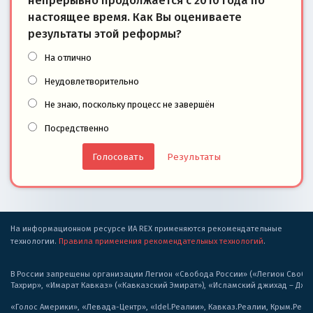
непрерывно продолжается с 2010 года по
настоящее время. Как Вы оцениваете
результаты этой реформы?
На отлично
Неудовлетворительно
Не знаю, поскольку процесс не завершён
Посредственно
Результаты
На информационном ресурсе ИА REX применяются рекомендательные
технологии.
Правила применения рекомендательных технологий
.
В России запрещены организации Легион «Свобода России» («Легион Свобода
Тахрир», «Имарат Кавказ» («Кавказский Эмират»), «Исламский джихад – Дж
«Голос Америки», «Левада-Центр», «Idel.Реалии», Кавказ.Реалии, Крым.Реал