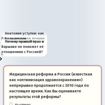
Анатомия уступки: как
Россия потеряла лучшие
Большевики
Киевская марионетка
В России назрели
Миграционный пожар
Россия начинает
Россия зимой 1904
Русская нация вчера и
Почему правый крах в
рыбопромысловые
отличаются от «Яблока»
Запада рассказала о
перемены: 15 шагов к
Европы
сбрасывать балласт
года: первые уступки во
сегодня
Варшаве не поможет её
районы Баренцева
тем, что они -
«переобувании» хозяев
суверенной экономике
Анкориджа
внутренней политике
отношениям с Россией?
моря
победители
Медицинская реформа в России (известная
как «оптимизация здравоохранения»)
непрерывно продолжается с 2010 года по
настоящее время. Как Вы оцениваете
результаты этой реформы?
На отлично