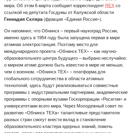
мира. Об этом 6 марта сообщает корреспондент
REX
со
ссылкой на депутата Госдумы от Калужской области
Геннадия Скляра
(фракция «Единая Россия»).
Он напомнил, что Обнинск – первый наукоград России,
именно здесь в 1954 году была запущена первая в мире
атомная электростанция. Поэтому место для
международного проекта «Обнинск ТЕХ» – как научно-
образовательного центра будущего – выбрано неслучайно:
о мирном атоме должно быть известно в мире не меньше,
чем о военном. «Обнинск ТЕХ» – платформа для
глобального сотрудничества в области атомных
технологий, здесь будут реализовываться совместные
программы с индустриальными партнерами, академические
программы с опорными вузами Госкорпорации «Росатом» и
университетами всего мира. Через Молодежный совет по
развитию «Обнинск ТЕХа» талантливые представители
разных стран смогут внести вклад в становление
образовательного кластера ядерных знаний, помочь
создать среду для развития инженерных и научных