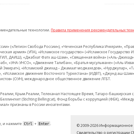
омендательные технологии.
Правила применения рекомендательных тех
и» («Легион Свобода России»), «Чеченская Республика Ичкерия», «Правый
еская армия» (УПА), «Исламское государство» («Исламское Государство И
 ИГИЛ, ДАИШ), «Джабхат Фатх аш-Шам», «Священная война» («Аль-Джихад» 
аб», «УНА-УНСО», «Движение Талибан», «Братья-мусульмане» («Аль-Ихва
кий Эмират»), «Исламский джихад – Джамаат моджахедов», «Нурджулар», «
», «Исламское движение Восточного Туркестана» (ИДВТ), «Джунд аш-Шам»,
истов» (ОУН), международное общественное движение ЛГБТ.
з.Реалии, Крым.Реалии, Телеканал Настоящее Время, Татаро-башкирская сл
Беллингкет (Stichting Bellingcat), Фонд борьбы с коррупцией (ФБК), «Ме
иал» признаны в России иноагентами.
, и нажмите
+
.
Ctrl
Enter
© 2009-2026 Информационное а
Свидетельство о регистрации 