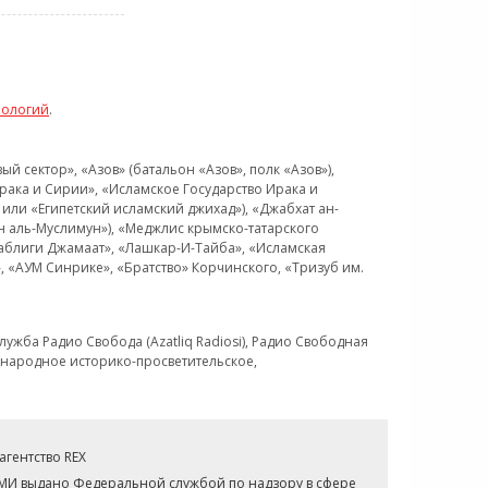
нологий
.
 сектор», «Азов» (батальон «Азов», полк «Азов»),
рака и Сирии», «Исламское Государство Ирака и
или «Египетский исламский джихад»), «Джабхат ан-
н аль-Муслимун»), «Меджлис крымско-татарского
Таблиги Джамаат», «Лашкар-И-Тайба», «Исламская
 «АУМ Синрике», «Братство» Корчинского, «Тризуб им.
ужба Радио Свобода (Azatliq Radiosi), Радио Свободная
ждународное историко-просветительское,
гентство REX
СМИ выдано Федеральной службой по надзору в сфере