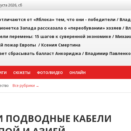
густа 2026, сб
тличаются от «Яблока» тем, что они - победители /
Влад
ионетка Запада рассказала о «переобувании» хозяев /
Вл
рели перемены: 15 шагов к суверенной экономике /
Михаи
й пожар Европы /
Ксения Смертина
ает сбрасывать балласт Анкориджа /
Владимир Павленко
ИГИ
СЮЖЕТЫ
ФОТО/ВИДЕО
ОНЛАЙН
ство
Все рубрики →
И ПОДВОДНЫЕ КАБЕЛИ