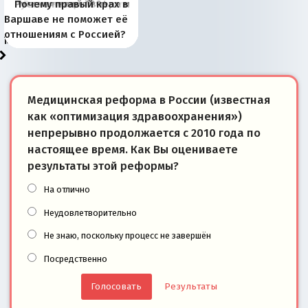
Киевская марионетка
В России назрели
Миграционный пожар
Россия начинает
Россия зимой 1904
Русская нация вчера и
Почему правый крах в
рыбопромысловые
отличаются от «Яблока»
Запада рассказала о
перемены: 15 шагов к
Европы
сбрасывать балласт
года: первые уступки во
сегодня
Варшаве не поможет её
районы Баренцева
тем, что они -
«переобувании» хозяев
суверенной экономике
Анкориджа
внутренней политике
отношениям с Россией?
моря
победители
Медицинская реформа в России (известная
как «оптимизация здравоохранения»)
непрерывно продолжается с 2010 года по
настоящее время. Как Вы оцениваете
результаты этой реформы?
На отлично
Неудовлетворительно
Не знаю, поскольку процесс не завершён
Посредственно
Результаты