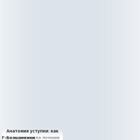
Анатомия уступки: как
Россия потеряла лучшие
Большевики