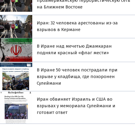
проамериканскую террористическую сеть
на Ближнем Востоке
Иран: 32 человека арестованы из-за
взрывов в Кермане
В Иране над мечетью Джамкаран
подняли красный «флаг мести»
В Иране 50 человек пострадали при
взрыве у кладбища, где похоронен
Сулеймани
Иран обвиняет Израиль и США во
взрывах у мемориала Сулеймани и
готовит ответ