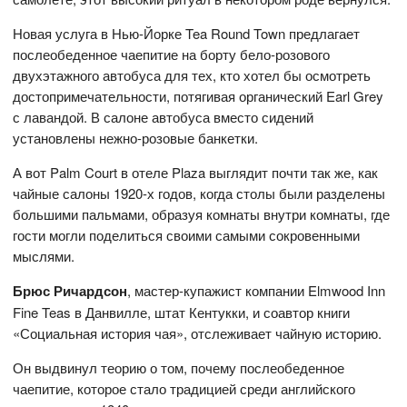
Новая услуга в Нью-Йорке Tea Round Town предлагает
послеобеденное чаепитие на борту бело-розового
двухэтажного автобуса для тех, кто хотел бы осмотреть
достопримечательности, потягивая органический Earl Grey
с лавандой. В салоне автобуса вместо сидений
установлены нежно-розовые банкетки.
А вот Palm Court в отеле Plaza выглядит почти так же, как
чайные салоны 1920-х годов, когда столы были разделены
большими пальмами, образуя комнаты внутри комнаты, где
гости могли поделиться своими самыми сокровенными
мыслями.
Брюс Ричардсон
, мастер-купажист компании Elmwood Inn
Fine Teas в Данвилле, штат Кентукки, и соавтор книги
«Социальная история чая», отслеживает чайную историю.
Он выдвинул теорию о том, почему послеобеденное
чаепитие, которое стало традицией среди английского