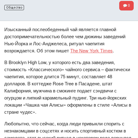
0
Общество
Изысканный послеобеденный чай является главной
достопримечательностью более чем дюжины заведений
Нью-Йорка и Лос-Анджелеса, ритуал чаепития
возрождается. Об этом пишет
The New York Times
.
В Brooklyn High Low, у которого есть два заведения,
стоимость «Классического» чайного сервиса – фактически
чаепития, которое длится 75 минут, составляет 48
долларов. В коттедже Rose Tree в Пасадене, штат
Калифорния, мужчина в смокинге подает сэндвичи с
огурцом и липкий карамельный пудинг. Три нью-йоркских
локации «Чашка чая Алисы» оформлены в стиле «Алисы в
стране чудес».
Любопытно, что сейчас, когда люди привыкли спорить с
незнакомцами в соцсетях и носить спортивный костюм в
самолете, этот высокий ритуал в некотором роде вернулся.