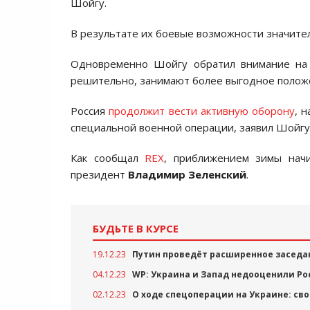
Шойгу.
В результате их боевые возможности значител
Одновременно Шойгу обратил внимание на 
решительно, занимают более выгодное положе
Россия
продолжит вести активную оборону
, 
специальной военной операции, заявил Шойгу
Как сообщал
REX
, приближением зимы нач
президент
Владимир Зеленский
.
БУДЬТЕ В КУРСЕ
19.12.23
Путин проведёт расширенное заседа
04.12.23
WP: Украина и Запад недооценили Р
02.12.23
О ходе спецоперации на Украине: свод