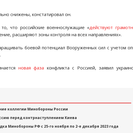
ьно снижены, констатировал он.
то, что российские военнослужащие «
действуют грамот
ние, расширяют зоны контроля на всех направлениях».
наращивать боевой потенциал Вооруженных сил с учетом о
.
инается
новая фаза
конфликта с Россией, заявил украин
ние коллегии Минобороны России
оссию перед контрнаступлением Киева
ка Минобороны РФ с 25-го ноября по 2-е декабря 2023 года