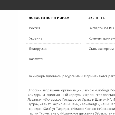
НОВОСТИ ПО РЕГИОНАМ
ЭКСПЕРТЫ
Россия
Эксперты ИА REX
Украина
Комментарии эк
Белоруссия
Стать экспертом
Казахстан
На информационном ресурсе ИА REX применяются рек
В России запрещены организации Легион «Свобода Росси
«Айдар», «Национальный корпус», «Украинская повстанч
Леванта», «Исламское Государство Ирака и Шама», ИГ,
Нусра», «Хайят Тахрир-аш-Шам», «Аль-Каида», «Аш-Шаб
народа», «Хизб ут-Тахрир», «Имарат Кавказ» («Кавказс
партия Туркестана», «Исламское движение Узбекистана