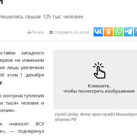
Я
лишились свыше 125 тыс. человек
Печать
Отправить по email
ставки западного
зервов не изменили
вия лишь увеличили
Об этом 1 декабря
у
.
о контрнаступления
и тысяч человек и
жения».
Сергей Шойгу. Фото: пресс-служба Министерс
обороны РФ
ск «наносят ВСУ
е», — подчеркнул