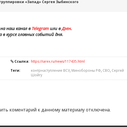
группировки «Запад» Сергея Зыбинского
на наш канал в
Telegram
или в
Дзен
.
а в курсе главных событий дня.
Ссылка:
https://iarex.ru/news/117435.html
Теги:
контрнаступление ВСУ
,
Минобороны РФ
,
СВО
,
Сергей
Шойгу
ить коментарий к данному материалу отключена.