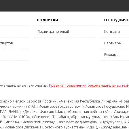
ПОДПИСКИ
СОТРУДНИЧЕ
Подписка по email
Контакты
спертов
Партнёры
Реклама
омендательные технологии.
Правила применения рекомендательных тех
и» («Легион Свобода России»), «Чеченская Республика Ичкерия», «Правый
еская армия» (УПА), «Исламское государство» («Исламское Государство И
 ИГИЛ, ДАИШ), «Джабхат Фатх аш-Шам», «Священная война» («Аль-Джихад» 
аб», «УНА-УНСО», «Движение Талибан», «Братья-мусульмане» («Аль-Ихва
кий Эмират»), «Исламский джихад – Джамаат моджахедов», «Нурджулар», «
», «Исламское движение Восточного Туркестана» (ИДВТ), «Джунд аш-Шам»,