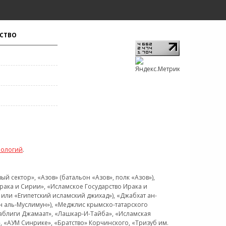
СТВО
нологий
.
 сектор», «Азов» (батальон «Азов», полк «Азов»),
рака и Сирии», «Исламское Государство Ирака и
или «Египетский исламский джихад»), «Джабхат ан-
н аль-Муслимун»), «Меджлис крымско-татарского
Таблиги Джамаат», «Лашкар-И-Тайба», «Исламская
 «АУМ Синрике», «Братство» Корчинского, «Тризуб им.