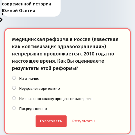
Запада рассказала о
перемены: 15 шагов к
Европы
сбрасывать балласт
года: первые уступки во
сегодня
Варшаве не поможет её
современной истории
тем, что они -
«переобувании» хозяев
суверенной экономике
Анкориджа
внутренней политике
отношениям с Россией?
Южной Осетии
победители
Медицинская реформа в России (известная
как «оптимизация здравоохранения»)
непрерывно продолжается с 2010 года по
настоящее время. Как Вы оцениваете
результаты этой реформы?
На отлично
Неудовлетворительно
Не знаю, поскольку процесс не завершён
Посредственно
Результаты