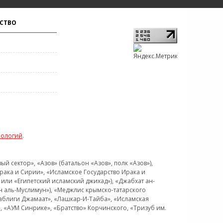
СТВО
нологий
.
 сектор», «Азов» (батальон «Азов», полк «Азов»),
рака и Сирии», «Исламское Государство Ирака и
или «Египетский исламский джихад»), «Джабхат ан-
н аль-Муслимун»), «Меджлис крымско-татарского
Таблиги Джамаат», «Лашкар-И-Тайба», «Исламская
 «АУМ Синрике», «Братство» Корчинского, «Тризуб им.