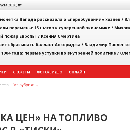
густа 2026, пт
ионетка Запада рассказала о «переобувании» хозяев /
Вл
рели перемены: 15 шагов к суверенной экономике /
Михаи
й пожар Европы /
Ксения Смертина
ает сбрасывать балласт Анкориджа /
Владимир Павленко
 1904 года: первые уступки во внутренней политике /
Оле
ИГИ
СЮЖЕТЫ
ФОТО/ВИДЕО
ОНЛАЙН
ство
Все рубрики →
КА ЦЕН» НА ТОПЛИВО