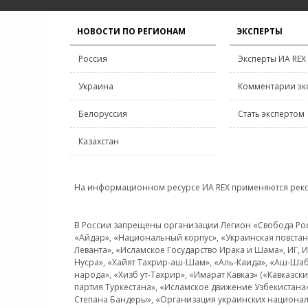
НОВОСТИ ПО РЕГИОНАМ
ЭКСПЕРТЫ
Россия
Эксперты ИА REX
Украина
Комментарии эк
Белоруссия
Стать экспертом
Казахстан
На информационном ресурсе ИА REX применяются рек
В России запрещены организации Легион «Свобода Росси
«Айдар», «Национальный корпус», «Украинская повстанч
Леванта», «Исламское Государство Ирака и Шама», ИГ,
Нусра», «Хайят Тахрир-аш-Шам», «Аль-Каида», «Аш-Шаб
народа», «Хизб ут-Тахрир», «Имарат Кавказ» («Кавказс
партия Туркестана», «Исламское движение Узбекистана
Степана Бандеры», «Организация украинских национал