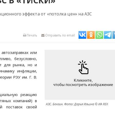
ЗС В «ТИСКИ»
ционного эффекта от «потолка цен» на АЗС
Печать
Отправить по email
 автозаправках или
ливо, безусловно,
т для рынка, но и
намику инфляции,
ории РЭУ им. Г. В.
циальную реакцию
тяных компаний) в
АЗС. Бензин. Фото: Дарья Ильина © ИА REX
й поставок своей