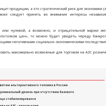
ицит продукции, а это стратегический риск для экономики (
Также следует принять во внимание интересы независи
й или нулевой, а возможно, и отрицательной маржи ме
«потолком цен», то можно будет увидеть череду банкро
ующими негативными социально-экономическими последстви
ановить максимально возможные для торговли на АЗС розни
звитии альтернативного топлива в России
 премиальный дизель при отсутствии базового
онца стабилизировался
ва на АЗС - плохая идея