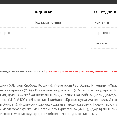
ПОДПИСКИ
СОТРУДНИЧЕ
Подписка по email
Контакты
спертов
Партнёры
Реклама
омендательные технологии.
Правила применения рекомендательных тех
и» («Легион Свобода России»), «Чеченская Республика Ичкерия», «Правый
еская армия» (УПА), «Исламское государство» («Исламское Государство И
 ИГИЛ, ДАИШ), «Джабхат Фатх аш-Шам», «Священная война» («Аль-Джихад» 
аб», «УНА-УНСО», «Движение Талибан», «Братья-мусульмане» («Аль-Ихва
кий Эмират»), «Исламский джихад – Джамаат моджахедов», «Нурджулар», «
», «Исламское движение Восточного Туркестана» (ИДВТ), «Джунд аш-Шам»,
истов» (ОУН), международное общественное движение ЛГБТ.