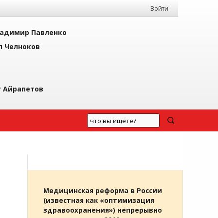
Войти
адимир Павленко
л Челноков
г Айрапетов
Медицинская реформа в России
(известная как «оптимизация
здравоохранения») непрерывно