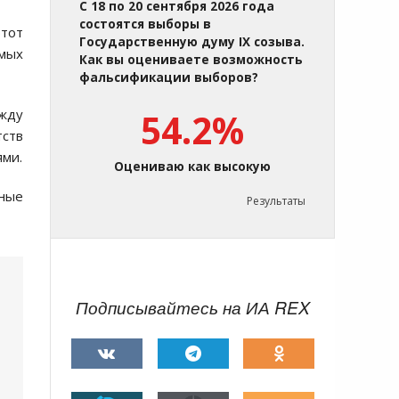
С 18 по 20 сентября 2026 года
состоятся выборы в
этот
Государственную думу IX созыва.
мых
Как вы оцениваете возможность
фальсификации выборов?
жду
54.2%
тств
ями.
Оцениваю как высокую
чные
Результаты
Подписывайтесь на ИА REX