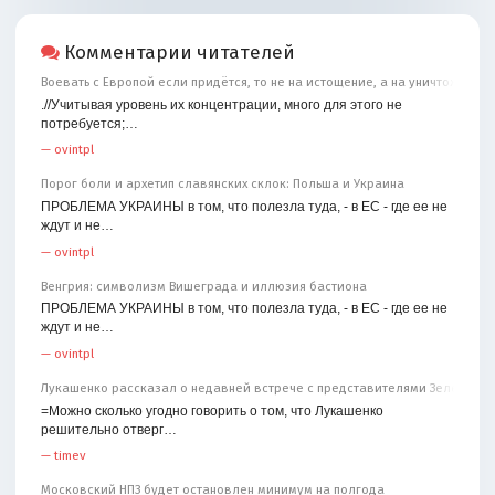
Комментарии читателей
Воевать с Европой если придётся, то не на истощение, а на уничтожение
.//Учитывая уровень их концентрации, много для этого не
потребуется;…
—
ovintpl
Порог боли и архетип славянских склок: Польша и Украина
ПРОБЛЕМА УКРАИНЫ в том, что полезла туда, - в ЕС - где ее не
ждут и не…
—
ovintpl
Венгрия: символизм Вишеграда и иллюзия бастиона
ПРОБЛЕМА УКРАИНЫ в том, что полезла туда, - в ЕС - где ее не
ждут и не…
—
ovintpl
Лукашенко рассказал о недавней встрече с представителями Зеленског
=Можно сколько угодно говорить о том, что Лукашенко
решительно отверг…
—
timev
Московский НПЗ будет остановлен минимум на полгода