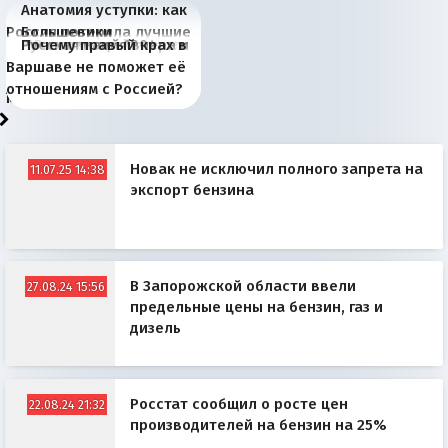
Анатомия уступки: как
Россия потеряла лучшие
Большевики
Киевская марионетка
В России назрели
Миграционный пожар
Россия начинает
Россия зимой 1904
Русская нация вчера и
Почему правый крах в
рыбопромысловые
отличаются от «Яблока»
Запада рассказала о
перемены: 15 шагов к
Европы
сбрасывать балласт
года: первые уступки во
сегодня
Варшаве не поможет её
районы Баренцева
тем, что они -
«переобувании» хозяев
суверенной экономике
Анкориджа
внутренней политике
отношениям с Россией?
моря
победители
Новак не исключил полного запрета на
11.07.25 14:38
экспорт бензина
В Запорожской области ввели
27.08.24 15:56
предельные цены на бензин, газ и
дизель
Росстат сообщил о росте цен
22.08.24 21:32
производителей на бензин на 25%