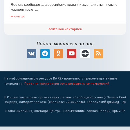
Reuters сообщает.... а российские власти и журналисты никак не
комментируют…
—
ovintpl
лента комментариев
Подписывайтесь на нас
На информационном ресурсе ИА REX применяются рекомендательные
технологии.
Правила применения рекомендательных технологий
.
В России запрещены организации Легион «Свобода России» («Легион Свобода
Тахрир», «Имарат Кавказ» («Кавказский Эмират»), «Исламский джихад – Дж
«Голос Америки», «Левада-Центр», «Idel.Реалии», Кавказ.Реалии, Крым.Реал