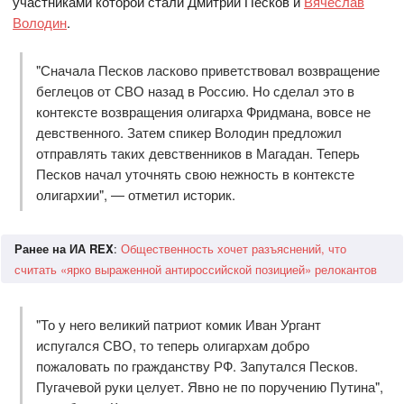
участниками которой стали Дмитрий Песков и
Вячеслав
Володин
.
"Сначала Песков ласково приветствовал возвращение
беглецов от СВО назад в Россию. Но сделал это в
контексте возвращения олигарха Фридмана, вовсе не
девственного. Затем спикер Володин предложил
отправлять таких девственников в Магадан. Теперь
Песков начал уточнять свою нежность в контексте
олигархии", — отметил историк.
Ранее на ИА REX
:
Общественность хочет разъяснений, что
считать «ярко выраженной антироссийской позицией» релокантов
"То у него великий патриот комик Иван Ургант
испугался СВО, то теперь олигархам добро
пожаловать по гражданству РФ. Запутался Песков.
Пугачевой руки целует. Явно не по поручению Путина",