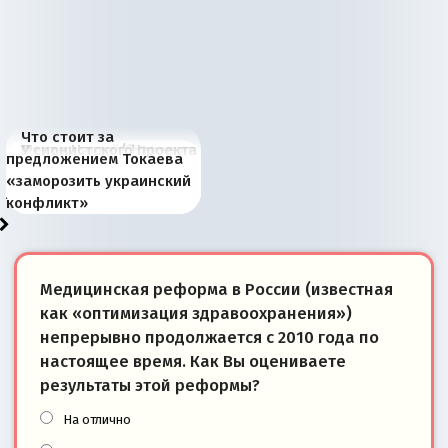
Что стоит за
В России назрели
Миграционный пожар
Россия начинает
Россия зимой 1904
Русская нация вчера и
Почему правый крах в
Место Науру / Науэро в
У сионистского проекта
предложением Токаева
перемены: 15 шагов к
Европы
сбрасывать балласт
года: первые уступки во
сегодня
Варшаве не поможет её
современной истории
появилось украинское
«заморозить украинский
суверенной экономике
Анкориджа
внутренней политике
отношениям с Россией?
Южной Осетии
измерение
конфликт»
Медицинская реформа в России (известная
как «оптимизация здравоохранения»)
непрерывно продолжается с 2010 года по
настоящее время. Как Вы оцениваете
результаты этой реформы?
На отлично