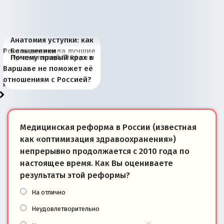
Анатомия уступки: как
Россия потеряла лучшие
Большевики
Киевская марионетка
В России назрели
Миграционный пожар
Россия начинает
Россия зимой 1904
Русская нация вчера и
Почему правый крах в
рыбопромысловые
отличаются от «Яблока»
Запада рассказала о
перемены: 15 шагов к
Европы
сбрасывать балласт
года: первые уступки во
сегодня
Варшаве не поможет её
районы Баренцева
тем, что они -
«переобувании» хозяев
суверенной экономике
Анкориджа
внутренней политике
отношениям с Россией?
моря
победители
Медицинская реформа в России (известная
как «оптимизация здравоохранения»)
непрерывно продолжается с 2010 года по
настоящее время. Как Вы оцениваете
результаты этой реформы?
На отлично
Неудовлетворительно