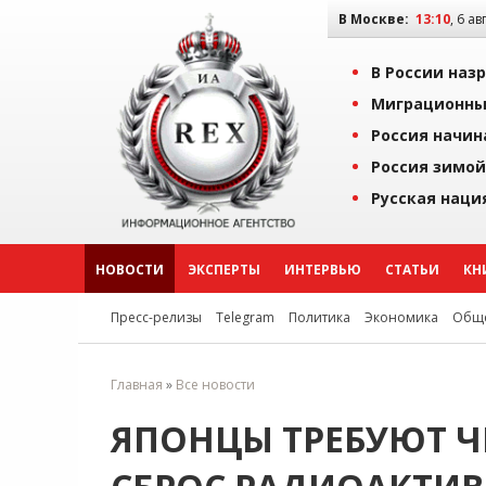
В Москве:
13:10
, 6 ав
В России наз
Миграционны
Россия начин
Россия зимой
Русская наци
НОВОСТИ
ЭКСПЕРТЫ
ИНТЕРВЬЮ
СТАТЬИ
КН
Пресс-релизы
Telegram
Политика
Экономика
Обще
Главная
»
Все новости
ЯПОНЦЫ ТРЕБУЮТ Ч