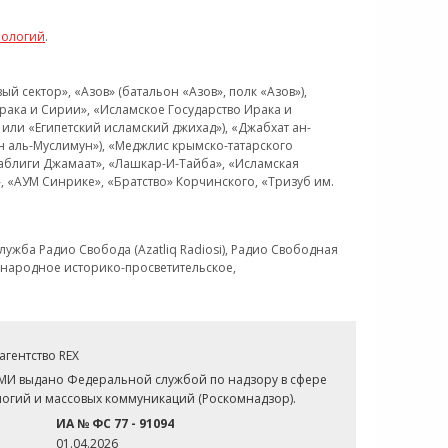
нологий
.
 сектор», «Азов» (батальон «Азов», полк «Азов»),
рака и Сирии», «Исламское Государство Ирака и
или «Египетский исламский джихад»), «Джабхат ан-
н аль-Муслимун»), «Меджлис крымско-татарского
Таблиги Джамаат», «Лашкар-И-Тайба», «Исламская
 «АУМ Синрике», «Братство» Корчинского, «Тризуб им.
ужба Радио Свобода (Azatliq Radiosi), Радио Свободная
ждународное историко-просветительское,
гентство REX
СМИ выдано Федеральной службой по надзору в сфере
огий и массовых коммуникаций (Роскомнадзор).
ИА № ФС 77 - 91094
01.04.2026