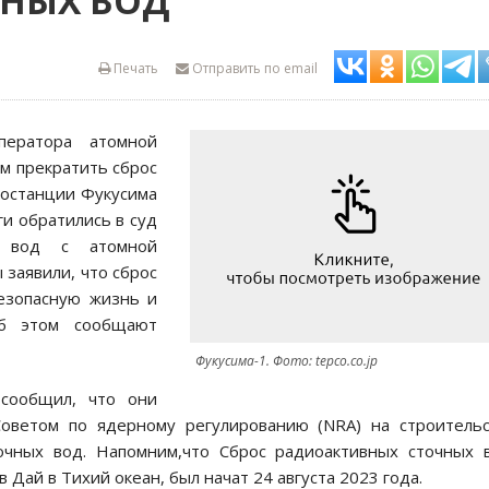
ВНЫХ ВОД
Печать
Отправить по email
ператора атомной
м прекратить сброс
ростанции Фукусима
ги обратились в суд
х вод с атомной
 заявили, что сброс
безопасную жизнь и
Об этом сообщают
Фукусима-1. Фото: tepco.co.jp
ообщил, что они
оветом по ядерному регулированию (NRA) на строительс
очных вод. Напомним,что Сброс радиоактивных сточных 
 Дай в Тихий океан, был начат 24 августа 2023 года.