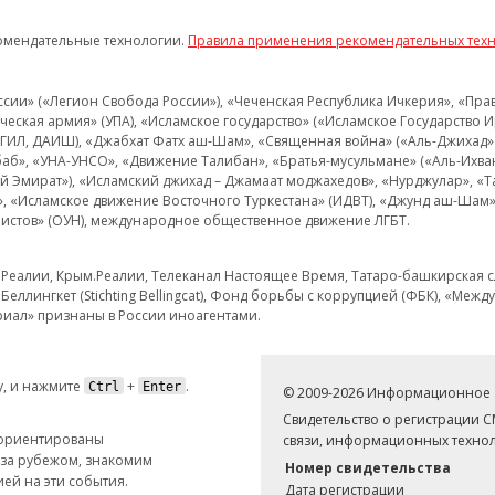
омендательные технологии.
Правила применения рекомендательных тех
и» («Легион Свобода России»), «Чеченская Республика Ичкерия», «Правый
еская армия» (УПА), «Исламское государство» («Исламское Государство И
 ИГИЛ, ДАИШ), «Джабхат Фатх аш-Шам», «Священная война» («Аль-Джихад» 
аб», «УНА-УНСО», «Движение Талибан», «Братья-мусульмане» («Аль-Ихва
кий Эмират»), «Исламский джихад – Джамаат моджахедов», «Нурджулар», «
», «Исламское движение Восточного Туркестана» (ИДВТ), «Джунд аш-Шам»,
истов» (ОУН), международное общественное движение ЛГБТ.
з.Реалии, Крым.Реалии, Телеканал Настоящее Время, Татаро-башкирская сл
Беллингкет (Stichting Bellingcat), Фонд борьбы с коррупцией (ФБК), «Ме
иал» признаны в России иноагентами.
, и нажмите
+
.
Ctrl
Enter
© 2009-2026 Информационное а
Свидетельство о регистрации 
 ориентированы
связи, информационных технол
 за рубежом, знакомим
Номер свидетельства
ей на эти события.
Дата регистрации