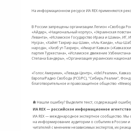
На информационном ресурсе ИА REX применяются рек
В России запрещены организации Легион «Свобода Росси
«Айдар», «Национальный корпус», «Украинская повстанч
Леванта», «Исламское Государство Ирака и Шама», ИГ,
Нусра», «Хайят Тахрир-аш-Шам», «Аль-Каида», «Аш-Шаб
народа», «Хизб ут-Тахрир», «Имарат Кавказ» («Кавказс
партия Туркестана», «Исламское движение Узбекистана
Степана Бандеры», «Организация украинских национал
«Голос Америки», «Левада-Центр», «Idel.Реалии», Кавка
Европа/Радио Свобода (PCE/PC), "Сибирь.Реалии", Фонд 
благотворительное и правозащитное общество «Мемор
Нашли ошибку? Выделите текст, содержащий ошибку
ИА REX — российское информационное агентство
ИА REX — международное экспертное сообщество. Мы
на информирование аудитории о событиях в России и
читателей с мнением независимых экспертов, их реакци