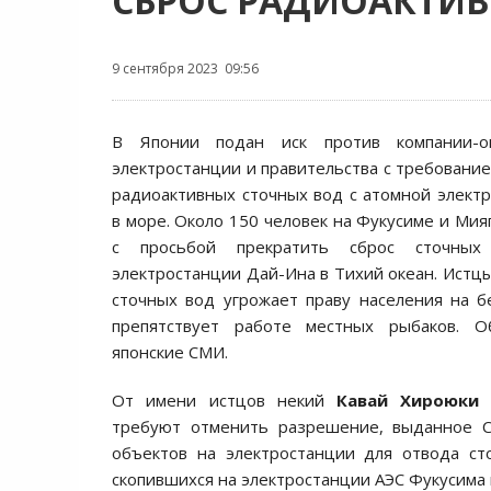
СБРОС РАДИОАКТИ
9 сентября 2023 09:56
В Японии подан иск против компании-о
электростанции и правительства с требование
радиоактивных сточных вод с атомной элект
в море. Около 150 человек на Фукусиме и Мия
с просьбой прекратить сброс сточны
электростанции Дай-Ина в Тихий океан. Истцы
сточных вод угрожает праву населения на 
препятствует работе местных рыбаков. 
японские СМИ.
От имени истцов некий
Кавай Хироюки
с
требуют отменить разрешение, выданное С
объектов на электростанции для отвода ст
скопившихся на электростанции АЭС Фукусима в