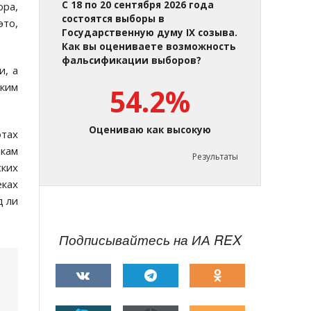
С 18 по 20 сентября 2026 года
ра,
состоятся выборы в
это,
Государственную думу IX созыва.
Как вы оцениваете возможность
фальсификации выборов?
и, а
ским
54.2%
Оцениваю как высокую
отах
акам
Результаты
ских
еках
д ли
Подписывайтесь на ИА REX