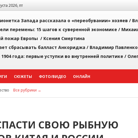
густа 2026, пт
ионетка Запада рассказала о «переобувании» хозяев /
Вл
рели перемены: 15 шагов к суверенной экономике /
Михаи
й пожар Европы /
Ксения Смертина
ает сбрасывать балласт Анкориджа /
Владимир Павленко
 1904 года: первые уступки во внутренней политике /
Оле
ИГИ
СЮЖЕТЫ
ФОТО/ВИДЕО
ОНЛАЙН
ство
Все рубрики →
СПАСТИ СВОЮ РЫБНУЮ