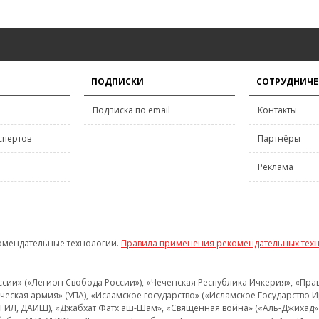
ПОДПИСКИ
СОТРУДНИЧЕ
Подписка по email
Контакты
спертов
Партнёры
Реклама
омендательные технологии.
Правила применения рекомендательных тех
и» («Легион Свобода России»), «Чеченская Республика Ичкерия», «Правый
еская армия» (УПА), «Исламское государство» («Исламское Государство И
 ИГИЛ, ДАИШ), «Джабхат Фатх аш-Шам», «Священная война» («Аль-Джихад» 