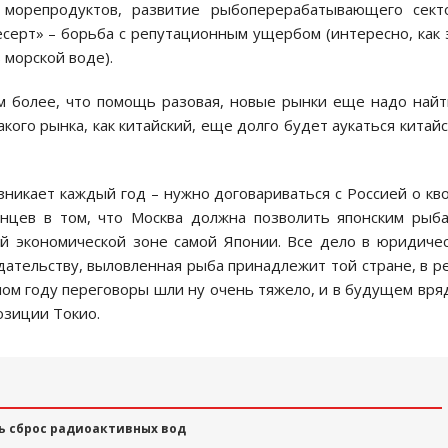
морепродуктов, развитие рыбоперерабатывающего секто
серт» – борьба с репутационным ущербом (интересно, как 
 морской воде).
м более, что помощь разовая, новые рынки еще надо найт
акого рынка, как китайский, еще долго будет аукаться китай
озникает каждый год – нужно договариваться с Россией о кв
онцев в том, что Москва должна позволить японским рыб
ой экономической зоне самой Японии. Все дело в юридиче
ательству, выловленная рыба принадлежит той стране, в р
лом году переговоры шли ну очень тяжело, и в будущем вря
озиции Токио.
ь сброс радиоактивных вод