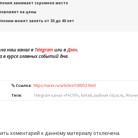
Япония занимает скромное место
 повлияет на цены
понии может занять от 30 до 40 лет
на наш канал в
Telegram
или в
Дзен
.
а в курсе главных событий дня.
Ссылка:
https://iarex.ru/articles/109353.html
Теги:
Telegram-канал «РАСПП»
,
Китай
,
рыбная отрасль
,
Япони
ить коментарий к данному материалу отключена.