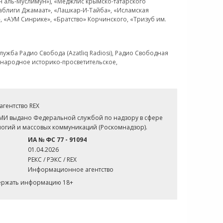
н аль-Муслимун»), «Меджлис крымско-татарского
Таблиги Джамаат», «Лашкар-И-Тайба», «Исламская
 «АУМ Синрике», «Братство» Корчинского, «Тризуб им.
ужба Радио Свобода (Azatliq Radiosi), Радио Свободная
ждународное историко-просветительское,
гентство REX
СМИ выдано Федеральной службой по надзору в сфере
огий и массовых коммуникаций (Роскомнадзор).
ИА № ФС 77 - 91094
01.04.2026
РЕКС / РЭКС / REX
Информационное агентство
держать информацию 18+