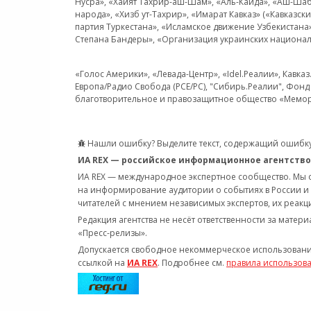
Нусра», «Хайят Тахрир-аш-Шам», «Аль-Каида», «Аш-Шаб
народа», «Хизб ут-Тахрир», «Имарат Кавказ» («Кавказс
партия Туркестана», «Исламское движение Узбекистана
Степана Бандеры», «Организация украинских национал
«Голос Америки», «Левада-Центр», «Idel.Реалии», Кавка
Европа/Радио Свобода (PCE/PC), "Сибирь.Реалии", Фонд 
благотворительное и правозащитное общество «Мемор
Нашли ошибку? Выделите текст, содержащий ошибку
ИА REX — российское информационное агентство
ИА REX — международное экспертное сообщество. Мы
на информирование аудитории о событиях в России и
читателей с мнением независимых экспертов, их реакци
Редакция агентства не несёт ответственности за матер
«Пресс-релизы».
Допускается свободное некоммерческое использовани
ссылкой на
ИА REX
. Подробнее см.
правила использов