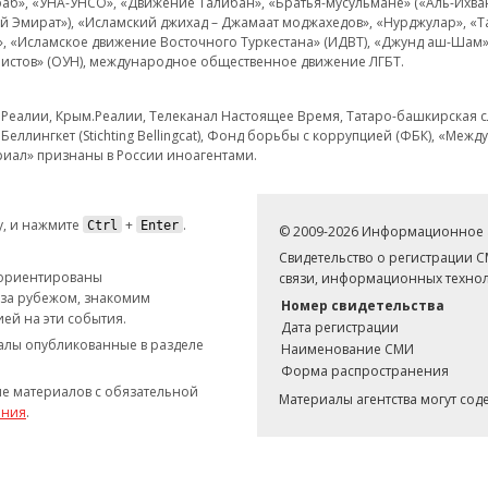
аб», «УНА-УНСО», «Движение Талибан», «Братья-мусульмане» («Аль-Ихва
кий Эмират»), «Исламский джихад – Джамаат моджахедов», «Нурджулар», «
», «Исламское движение Восточного Туркестана» (ИДВТ), «Джунд аш-Шам»,
истов» (ОУН), международное общественное движение ЛГБТ.
з.Реалии, Крым.Реалии, Телеканал Настоящее Время, Татаро-башкирская сл
Беллингкет (Stichting Bellingcat), Фонд борьбы с коррупцией (ФБК), «Ме
иал» признаны в России иноагентами.
, и нажмите
+
.
Ctrl
Enter
© 2009-2026 Информационное а
Свидетельство о регистрации 
 ориентированы
связи, информационных технол
 за рубежом, знакомим
Номер свидетельства
ей на эти события.
Дата регистрации
иалы опубликованные в разделе
Наименование СМИ
Форма распространения
е материалов с обязательной
Материалы агентства могут со
ания
.