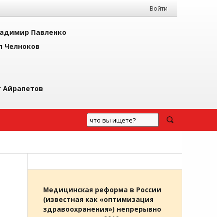
Войти
адимир Павленко
л Челноков
г Айрапетов
Медицинская реформа в России
(известная как «оптимизация
здравоохранения») непрерывно