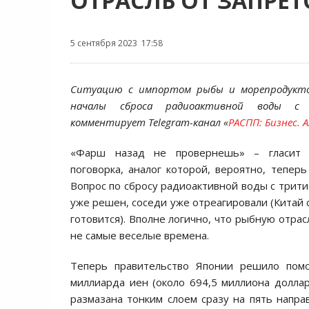
ОТРАСЛЬ ОТ ЗАПРЕТ
5 сентября 2023 17:58
Ситуацию с импортом рыбы и морепродукто
началы сброса радиоактивной воды с А
комментирует Telegram-канал «
РАСПП: Бизнес. 
«Фарш назад не провернешь» – гласит с
поговорка, аналог которой, вероятно, теперь
Вопрос по сбросу радиоактивной воды с трити
уже решен, соседи уже отреагировали (Китай с
готовится). Вполне логично, что рыбную отра
не самые веселые времена.
Теперь правительство Японии решило пом
миллиарда иен (около 694,5 миллиона доллар
размазана тонким слоем сразу на пять напр