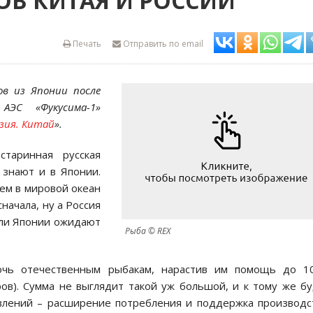
ОВ КИТАЯ И РОССИИ
Печать
Отправить по email
в из Японии после
ЭС «Фукусима-1»
Азия. Китай
».
таринная русская
 знают и в Японии.
ем в мировой океан
начала, ну а Россия
сли Японии ожидают
Рыба © REX
очь отечественным рыбакам, нарастив им помощь до 10
ов). Сумма не выглядит такой уж большой, и к тому же б
авлений – расширение потребления и поддержка производс