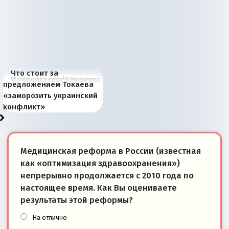
Что стоит за
В России назрели
Миграционный пожар
Россия начинает
Россия зимой 1904
Русская нация вчера и
Почему правый крах в
Место Науру / Науэро в
У сионистского проекта
предложением Токаева
перемены: 15 шагов к
Европы
сбрасывать балласт
года: первые уступки во
сегодня
Варшаве не поможет её
современной истории
появилось украинское
«заморозить украинский
суверенной экономике
Анкориджа
внутренней политике
отношениям с Россией?
Южной Осетии
измерение
конфликт»
Медицинская реформа в России (известная
как «оптимизация здравоохранения»)
непрерывно продолжается с 2010 года по
настоящее время. Как Вы оцениваете
результаты этой реформы?
На отлично