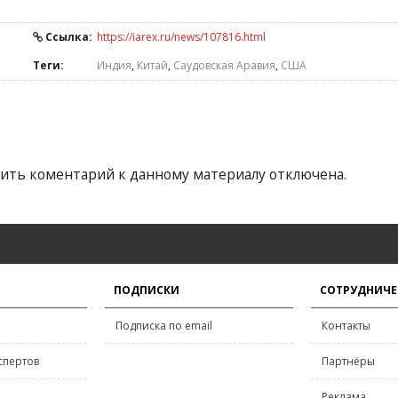
Ссылка:
https://iarex.ru/news/107816.html
Теги:
Индия
,
Китай
,
Саудовская Аравия
,
США
ить коментарий к данному материалу отключена.
ПОДПИСКИ
СОТРУДНИЧЕ
Подписка по email
Контакты
спертов
Партнёры
Реклама