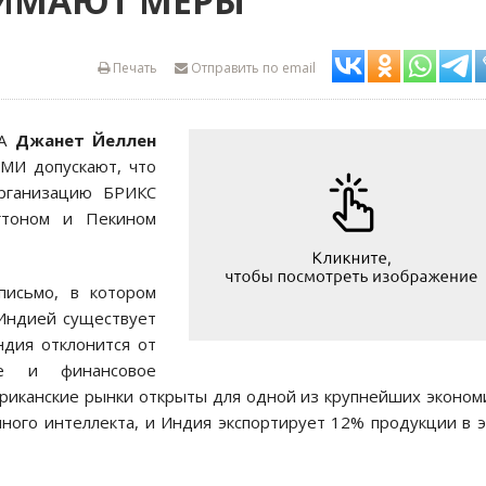
НИМАЮТ МЕРЫ
Печать
Отправить по email
ША
Джанет Йеллен
СМИ допускают, что
организацию БРИКС
гтоном и Пекином
письмо, в котором
Индией существует
ндия отклонится от
ое и финансовое
ериканские рынки открыты для одной из крупнейших эконом
нного интеллекта, и Индия экспортирует 12% продукции в 