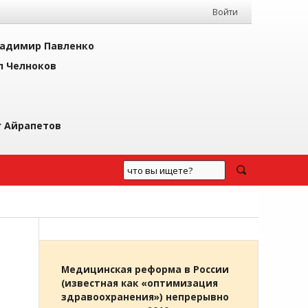
Войти
адимир Павленко
л Челноков
г Айрапетов
Медицинская реформа в России
(известная как «оптимизация
здравоохранения») непрерывно