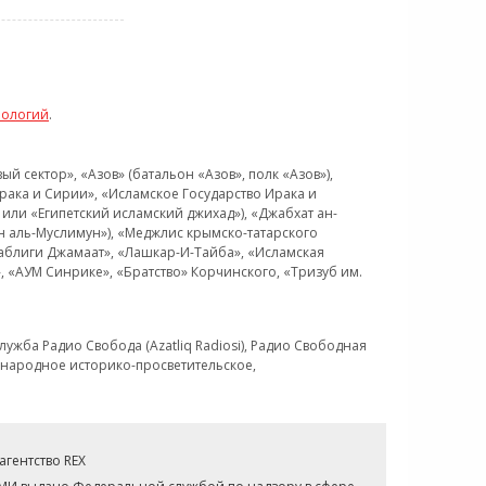
нологий
.
 сектор», «Азов» (батальон «Азов», полк «Азов»),
рака и Сирии», «Исламское Государство Ирака и
или «Египетский исламский джихад»), «Джабхат ан-
н аль-Муслимун»), «Меджлис крымско-татарского
Таблиги Джамаат», «Лашкар-И-Тайба», «Исламская
 «АУМ Синрике», «Братство» Корчинского, «Тризуб им.
ужба Радио Свобода (Azatliq Radiosi), Радио Свободная
ждународное историко-просветительское,
гентство REX