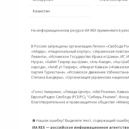
Казахстан
На информационном ресурсе ИА REX применяются рек
В России запрещены организации Легион «Свобода Росси
«Айдар», «Национальный корпус», «Украинская повстанч
Леванта», «Исламское Государство Ирака и Шама», ИГ,
Нусра», «Хайят Тахрир-аш-Шам», «Аль-Каида», «Аш-Шаб
народа», «Хизб ут-Тахрир», «Имарат Кавказ» («Кавказс
партия Туркестана», «Исламское движение Узбекистана
Степана Бандеры», «Организация украинских национал
«Голос Америки», «Левада-Центр», «Idel.Реалии», Кавка
Европа/Радио Свобода (PCE/PC), "Сибирь.Реалии", Фонд 
благотворительное и правозащитное общество «Мемор
Нашли ошибку? Выделите текст, содержащий ошибку
ИА REX — российское информационное агентство