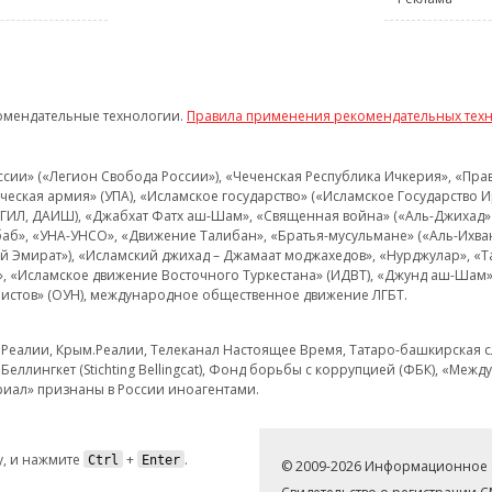
омендательные технологии.
Правила применения рекомендательных тех
и» («Легион Свобода России»), «Чеченская Республика Ичкерия», «Правый
еская армия» (УПА), «Исламское государство» («Исламское Государство И
 ИГИЛ, ДАИШ), «Джабхат Фатх аш-Шам», «Священная война» («Аль-Джихад» 
аб», «УНА-УНСО», «Движение Талибан», «Братья-мусульмане» («Аль-Ихва
кий Эмират»), «Исламский джихад – Джамаат моджахедов», «Нурджулар», «
», «Исламское движение Восточного Туркестана» (ИДВТ), «Джунд аш-Шам»,
истов» (ОУН), международное общественное движение ЛГБТ.
з.Реалии, Крым.Реалии, Телеканал Настоящее Время, Татаро-башкирская сл
Беллингкет (Stichting Bellingcat), Фонд борьбы с коррупцией (ФБК), «Ме
иал» признаны в России иноагентами.
, и нажмите
+
.
Ctrl
Enter
© 2009-2026 Информационное а