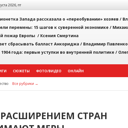
густа 2026, пт
ионетка Запада рассказала о «переобувании» хозяев /
Вл
рели перемены: 15 шагов к суверенной экономике /
Михаи
й пожар Европы /
Ксения Смертина
ает сбрасывать балласт Анкориджа /
Владимир Павленко
 1904 года: первые уступки во внутренней политике /
Оле
ИГИ
СЮЖЕТЫ
ФОТО/ВИДЕО
ОНЛАЙН
ство
Все рубрики →
 РАСШИРЕНИЕМ СТРАН