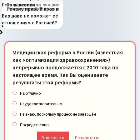
Россия потеряла лучшие
Большевики
Киевская марионетка
В России назрели
Миграционный пожар
Россия начинает
Россия зимой 1904
Русская нация вчера и
Почему правый крах в
рыбопромысловые
отличаются от «Яблока»
Запада рассказала о
перемены: 15 шагов к
Европы
сбрасывать балласт
года: первые уступки во
сегодня
Варшаве не поможет её
районы Баренцева
тем, что они -
«переобувании» хозяев
суверенной экономике
Анкориджа
внутренней политике
отношениям с Россией?
моря
победители
Медицинская реформа в России (известная
как «оптимизация здравоохранения»)
непрерывно продолжается с 2010 года по
настоящее время. Как Вы оцениваете
результаты этой реформы?
На отлично
Неудовлетворительно
Не знаю, поскольку процесс не завершён
Посредственно
Результаты