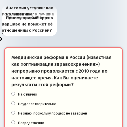
Анатомия уступки: как
Россия потеряла лучшие
Большевики
Киевская марионетка
В России назрели
Миграционный пожар
Россия начинает
Россия зимой 1904
Русская нация вчера и
Почему правый крах в
рыбопромысловые
отличаются от «Яблока»
Запада рассказала о
перемены: 15 шагов к
Европы
сбрасывать балласт
года: первые уступки во
сегодня
Варшаве не поможет её
районы Баренцева
тем, что они -
«переобувании» хозяев
суверенной экономике
Анкориджа
внутренней политике
отношениям с Россией?
моря
победители
Медицинская реформа в России (известная
как «оптимизация здравоохранения»)
непрерывно продолжается с 2010 года по
настоящее время. Как Вы оцениваете
результаты этой реформы?
На отлично
Неудовлетворительно
Не знаю, поскольку процесс не завершён
Посредственно