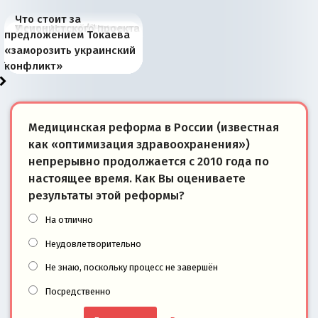
Что стоит за
В России назрели
Миграционный пожар
Россия начинает
Россия зимой 1904
Русская нация вчера и
Почему правый крах в
Место Науру / Науэро в
У сионистского проекта
предложением Токаева
перемены: 15 шагов к
Европы
сбрасывать балласт
года: первые уступки во
сегодня
Варшаве не поможет её
современной истории
появилось украинское
«заморозить украинский
суверенной экономике
Анкориджа
внутренней политике
отношениям с Россией?
Южной Осетии
измерение
конфликт»
Медицинская реформа в России (известная
как «оптимизация здравоохранения»)
непрерывно продолжается с 2010 года по
настоящее время. Как Вы оцениваете
результаты этой реформы?
На отлично
Неудовлетворительно
Не знаю, поскольку процесс не завершён
Посредственно