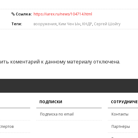
Ссылка:
https://iarex.ru/news/104714.html
Теги:
вооружения
,
Ким Чен Ын
,
КНДР
,
Сергей Шойгу
ить коментарий к данному материалу отключена.
ПОДПИСКИ
СОТРУДНИЧЕ
Подписка по email
Контакты
спертов
Партнёры