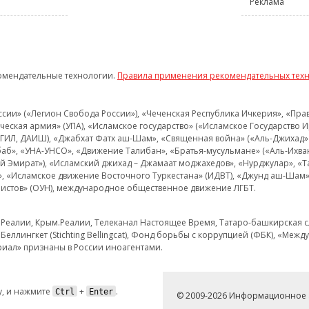
Реклама
омендательные технологии.
Правила применения рекомендательных тех
и» («Легион Свобода России»), «Чеченская Республика Ичкерия», «Правый
еская армия» (УПА), «Исламское государство» («Исламское Государство И
 ИГИЛ, ДАИШ), «Джабхат Фатх аш-Шам», «Священная война» («Аль-Джихад» 
аб», «УНА-УНСО», «Движение Талибан», «Братья-мусульмане» («Аль-Ихва
кий Эмират»), «Исламский джихад – Джамаат моджахедов», «Нурджулар», «
», «Исламское движение Восточного Туркестана» (ИДВТ), «Джунд аш-Шам»,
истов» (ОУН), международное общественное движение ЛГБТ.
з.Реалии, Крым.Реалии, Телеканал Настоящее Время, Татаро-башкирская сл
Беллингкет (Stichting Bellingcat), Фонд борьбы с коррупцией (ФБК), «Ме
иал» признаны в России иноагентами.
, и нажмите
+
.
Ctrl
Enter
© 2009-2026 Информационное а