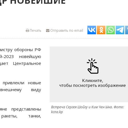
ДР НОВЕЙШИЕ
Печать
Отправить по email
нистру обороны РФ
й-2023 новейшую
щает Центральное
 привлекли новые
 внешнему виду
Встреча Сергея Шойгу и Ким Чен Ына. Фото:
яне представлены
kcna.kp
 ракеты, танки,