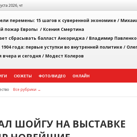
густа 2026, чт
рели перемены: 15 шагов к суверенной экономике /
Михаи
й пожар Европы /
Ксения Смертина
ает сбрасывать балласт Анкориджа /
Владимир Павленко
 1904 года: первые уступки во внутренней политике /
Оле
я вчера и сегодня /
Модест Колеров
ИГИ
СЮЖЕТЫ
ФОТО/ВИДЕО
ОНЛАЙН
ство
Все рубрики →
АЛ ШОЙГУ НА ВЫСТАВКЕ