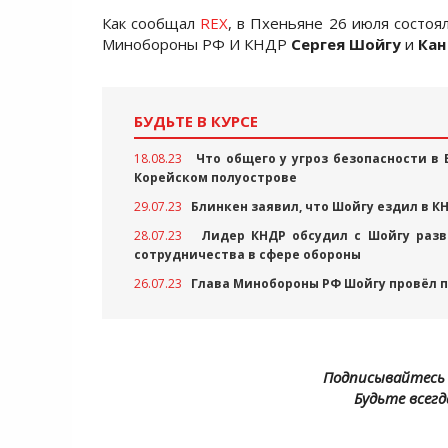
Как сообщал
REX
, в Пхеньяне 26 июля состоя
Минобороны РФ И КНДР
Сергея Шойгу
и
Кан
БУДЬТЕ В КУРСЕ
18.08.23
Что общего у угроз безопасности в 
Корейском полуострове
29.07.23
Блинкен заявил, что Шойгу ездил в К
28.07.23
Лидер КНДР обсудил с Шойгу разв
сотрудничества в сфере обороны
26.07.23
Глава Минобороны РФ Шойгу провёл 
Подписывайтесь 
Будьте всегд