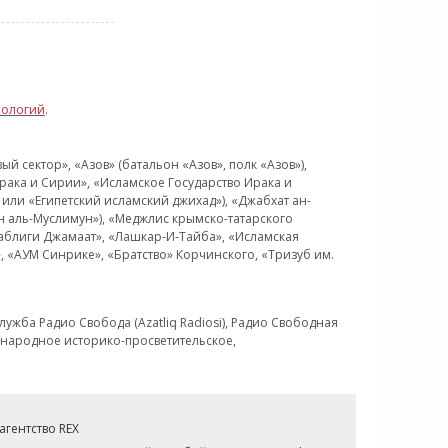
нологий
.
 сектор», «Азов» (батальон «Азов», полк «Азов»),
рака и Сирии», «Исламское Государство Ирака и
или «Египетский исламский джихад»), «Джабхат ан-
н аль-Муслимун»), «Меджлис крымско-татарского
Таблиги Джамаат», «Лашкар-И-Тайба», «Исламская
 «АУМ Синрике», «Братство» Корчинского, «Тризуб им.
ужба Радио Свобода (Azatliq Radiosi), Радио Свободная
ждународное историко-просветительское,
гентство REX