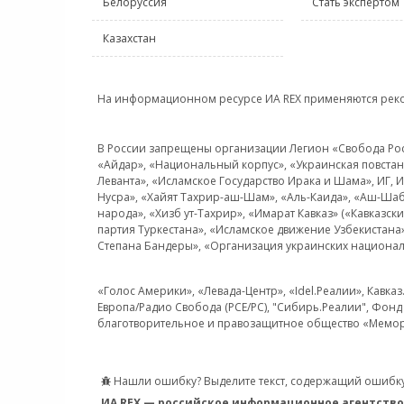
Белоруссия
Стать экспертом
Казахстан
На информационном ресурсе ИА REX применяются рек
В России запрещены организации Легион «Свобода Росси
«Айдар», «Национальный корпус», «Украинская повстанч
Леванта», «Исламское Государство Ирака и Шама», ИГ,
Нусра», «Хайят Тахрир-аш-Шам», «Аль-Каида», «Аш-Шаб
народа», «Хизб ут-Тахрир», «Имарат Кавказ» («Кавказс
партия Туркестана», «Исламское движение Узбекистана
Степана Бандеры», «Организация украинских национал
«Голос Америки», «Левада-Центр», «Idel.Реалии», Кавка
Европа/Радио Свобода (PCE/PC), "Сибирь.Реалии", Фонд 
благотворительное и правозащитное общество «Мемор
Нашли ошибку? Выделите текст, содержащий ошибку
ИА REX — российское информационное агентство