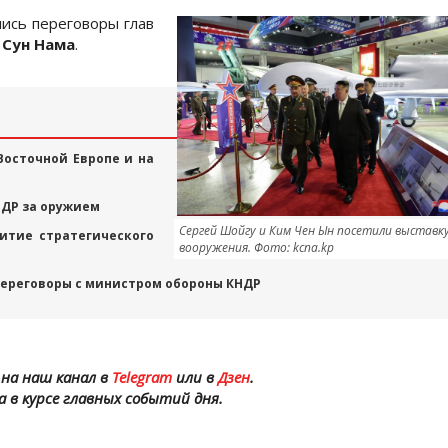
лись переговоры глав
 Сун Нама
.
Восточной Европе и на
НДР за оружием
Сергей Шойгу и Ким Чен Ын посетили выставк
итие стратегического
вооружения. Фото: kcna.kp
переговоры с министром обороны КНДР
на наш канал в
Telegram
или в
Дзен
.
а в курсе главных событий дня.